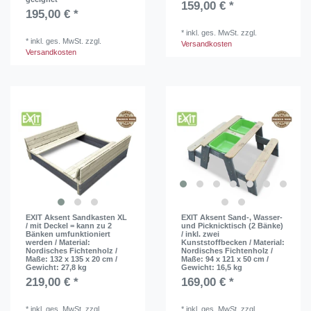
159,00 € *
195,00 € *
*
inkl. ges. MwSt.
zzgl.
*
inkl. ges. MwSt.
zzgl.
Versandkosten
Versandkosten
EXIT Aksent Sandkasten XL
EXIT Aksent Sand-, Wasser-
/ mit Deckel = kann zu 2
und Picknicktisch (2 Bänke)
Bänken umfunktioniert
/ inkl. zwei
werden / Material:
Kunststoffbecken / Material:
Nordisches Fichtenholz /
Nordisches Fichtenholz /
Maße: 132 x 135 x 20 cm /
Maße: 94 x 121 x 50 cm /
Gewicht: 27,8 kg
Gewicht: 16,5 kg
219,00 € *
169,00 € *
*
inkl. ges. MwSt.
zzgl.
*
inkl. ges. MwSt.
zzgl.