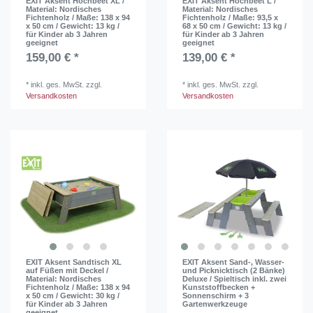
EXIT Aksent Hochbeet XL /
EXIT Aksent Hochbeet L /
Material: Nordisches
Material: Nordisches
Fichtenholz / Maße: 138 x 94
Fichtenholz / Maße: 93,5 x
x 50 cm / Gewicht: 13 kg /
68 x 50 cm / Gewicht: 13 kg /
für Kinder ab 3 Jahren
für Kinder ab 3 Jahren
geeignet
geeignet
159,00 € *
139,00 € *
*
inkl. ges. MwSt.
zzgl.
*
inkl. ges. MwSt.
zzgl.
Versandkosten
Versandkosten
EXIT Aksent Sandtisch XL
EXIT Aksent Sand-, Wasser-
auf Füßen mit Deckel /
und Picknicktisch (2 Bänke)
Material: Nordisches
Deluxe / Spieltisch inkl. zwei
Fichtenholz / Maße: 138 x 94
Kunststoffbecken +
x 50 cm / Gewicht: 30 kg /
Sonnenschirm + 3
für Kinder ab 3 Jahren
Gartenwerkzeuge
geeignet