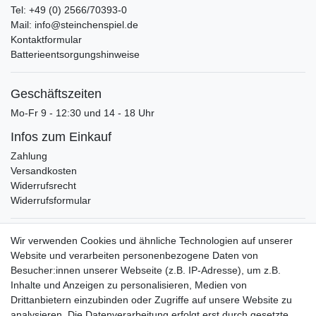
Tel: +49 (0) 2566/70393-0
Mail: info@steinchenspiel.de
Kontaktformular
Batterieentsorgungshinweise
Geschäftszeiten
Mo-Fr 9 - 12:30 und 14 - 18 Uhr
Infos zum Einkauf
Zahlung
Versandkosten
Widerrufsrecht
Widerrufsformular
Verpackungslizenz
Wir verwenden Cookies und ähnliche Technologien auf unserer
bei der Landbell AG
Website und verarbeiten personenbezogene Daten von
Besucher:innen unserer Webseite (z.B. IP-Adresse), um z.B.
Zahlungsarten
Inhalte und Anzeigen zu personalisieren, Medien von
Vorabüberweisung
Drittanbietern einzubinden oder Zugriffe auf unsere Website zu
Rechnungskauf
analysieren. Die Datenverarbeitung erfolgt erst durch gesetzte