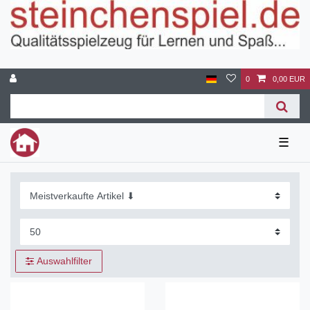
0
0,00 EUR
☰
Auswahlfilter