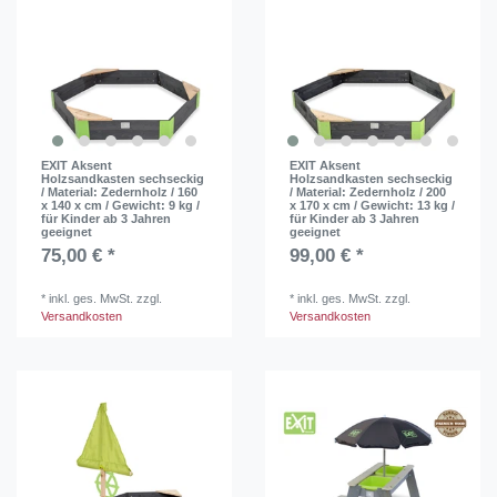
EXIT Aksent
EXIT Aksent
Holzsandkasten sechseckig
Holzsandkasten sechseckig
/ Material: Zedernholz / 160
/ Material: Zedernholz / 200
x 140 x cm / Gewicht: 9 kg /
x 170 x cm / Gewicht: 13 kg /
für Kinder ab 3 Jahren
für Kinder ab 3 Jahren
geeignet
geeignet
75,00 € *
99,00 € *
*
inkl. ges. MwSt.
zzgl.
*
inkl. ges. MwSt.
zzgl.
Versandkosten
Versandkosten