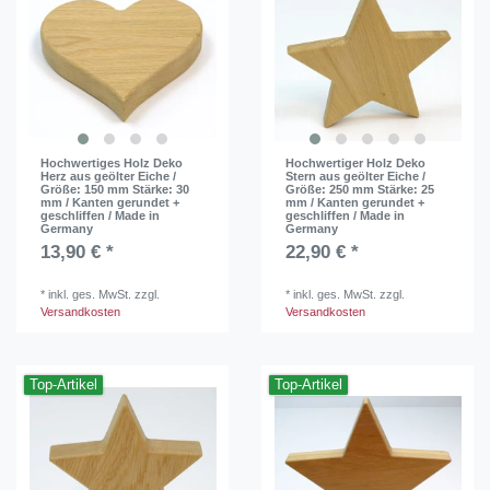
Hochwertiges Holz Deko
Hochwertiger Holz Deko
Herz aus geölter Eiche /
Stern aus geölter Eiche /
Größe: 150 mm Stärke: 30
Größe: 250 mm Stärke: 25
mm / Kanten gerundet +
mm / Kanten gerundet +
geschliffen / Made in
geschliffen / Made in
Germany
Germany
13,90 € *
22,90 € *
*
inkl. ges. MwSt.
zzgl.
*
inkl. ges. MwSt.
zzgl.
Versandkosten
Versandkosten
Top-Artikel
Top-Artikel