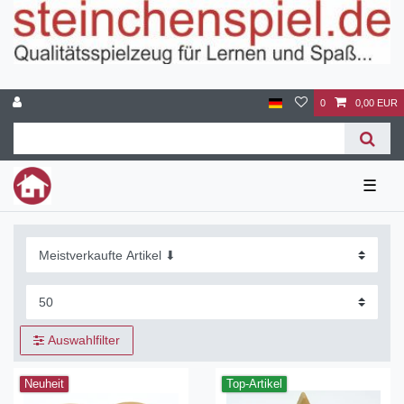
0
0,00 EUR
☰
Auswahlfilter
Neuheit
Top-Artikel