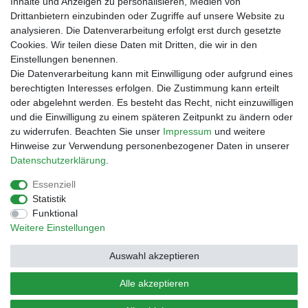
Inhalte und Anzeigen zu personalisieren, Medien von
Vorabüberweisung
Drittanbietern einzubinden oder Zugriffe auf unsere Website zu
Rechnungskauf
analysieren. Die Datenverarbeitung erfolgt erst durch gesetzte
Zahlung bei Abholung
Cookies. Wir teilen diese Daten mit Dritten, die wir in den
PayPal (inkl. Kreditkarten)
Einstellungen benennen.
Die Datenverarbeitung kann mit Einwilligung oder aufgrund eines
berechtigten Interesses erfolgen. Die Zustimmung kann erteilt
oder abgelehnt werden. Es besteht das Recht, nicht einzuwilligen
und die Einwilligung zu einem späteren Zeitpunkt zu ändern oder
zu widerrufen. Beachten Sie unser
Impressum
und weitere
Hinweise zur Verwendung personenbezogener Daten in unserer
Daten­schutz­erklärung
.
Essenziell
Impressum
Daten­schutz­erklärung
AGB
Statistik
Funktional
Weitere Einstellungen
Barrierefreiheitserklärung
Widerrufs­recht
Auswahl akzeptieren
Kontakt
Vertrag widerrufen
Alle akzeptieren