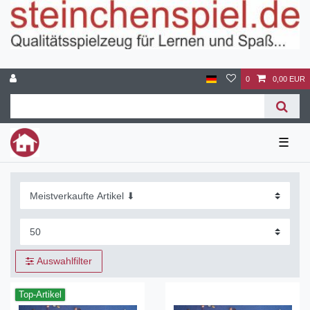
0
0,00 EUR
☰
Auswahlfilter
Top-Artikel