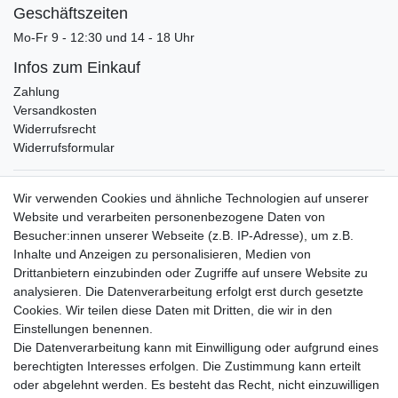
Geschäftszeiten
Mo-Fr 9 - 12:30 und 14 - 18 Uhr
Infos zum Einkauf
Zahlung
Versandkosten
Widerrufsrecht
Widerrufsformular
Verpackungslizenz
Wir verwenden Cookies und ähnliche Technologien auf unserer
bei der Landbell AG
Website und verarbeiten personenbezogene Daten von
Besucher:innen unserer Webseite (z.B. IP-Adresse), um z.B.
Zahlungsarten
Inhalte und Anzeigen zu personalisieren, Medien von
Vorabüberweisung
Drittanbietern einzubinden oder Zugriffe auf unsere Website zu
Rechnungskauf
analysieren. Die Datenverarbeitung erfolgt erst durch gesetzte
Zahlung bei Abholung
Cookies. Wir teilen diese Daten mit Dritten, die wir in den
PayPal (inkl. Kreditkarten)
Einstellungen benennen.
Die Datenverarbeitung kann mit Einwilligung oder aufgrund eines
berechtigten Interesses erfolgen. Die Zustimmung kann erteilt
oder abgelehnt werden. Es besteht das Recht, nicht einzuwilligen