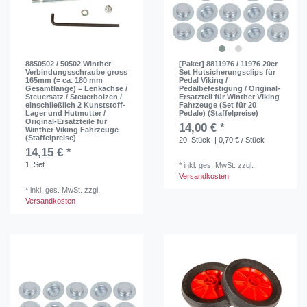
8850502 / 50502 Winther
[Paket] 8811976 / 11976 20er
Verbindungsschraube gross
Set Hutsicherungsclips für
165mm (= ca. 180 mm
Pedal Viking /
Gesamtlänge) = Lenkachse /
Pedalbefestigung / Original-
Steuersatz / Steuerbolzen /
Ersatzteil für Winther Viking
einschließlich 2 Kunststoff-
Fahrzeuge (Set für 20
Lager und Hutmutter /
Pedale) (Staffelpreise)
Original-Ersatzteile für
14,00 € *
Winther Viking Fahrzeuge
(Staffelpreise)
20
Stück
| 0,70 € / Stück
14,15 € *
1
Set
*
inkl. ges. MwSt.
zzgl.
Versandkosten
*
inkl. ges. MwSt.
zzgl.
Versandkosten