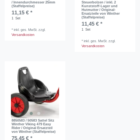
/ Innendurchmesser 25mm
Steuerbolzen / inkl. 2
(Staffelpreise)
Kunststoff-Lager und
Hutmutter / Original-
11,15 € *
Ersatzteile von Winther
(Staffelpreise)
1
Set
11,45 € *
1
Set
*
inkl. ges. MwSt.
zzgl.
Versandkosten
*
inkl. ges. MwSt.
zzgl.
Versandkosten
8850583 / 50583 Sattel Sitz
Winther Viking 479 Easy
Rider / Original Ersatzteil
von Winther (Staffelpreise)
75,45 € *