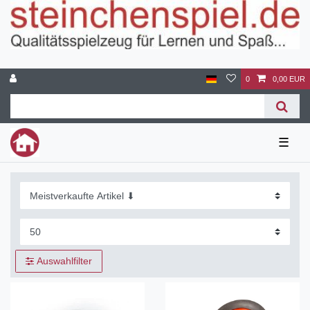
0
0,00 EUR
☰
Auswahlfilter