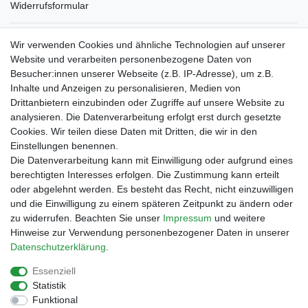
Widerrufsformular
Verpackungslizenz
Wir verwenden Cookies und ähnliche Technologien auf unserer
bei der Landbell AG
Website und verarbeiten personenbezogene Daten von
Besucher:innen unserer Webseite (z.B. IP-Adresse), um z.B.
Zahlungsarten
Inhalte und Anzeigen zu personalisieren, Medien von
Vorabüberweisung
Drittanbietern einzubinden oder Zugriffe auf unsere Website zu
Rechnungskauf
analysieren. Die Datenverarbeitung erfolgt erst durch gesetzte
Zahlung bei Abholung
Cookies. Wir teilen diese Daten mit Dritten, die wir in den
PayPal (inkl. Kreditkarten)
Einstellungen benennen.
Die Datenverarbeitung kann mit Einwilligung oder aufgrund eines
berechtigten Interesses erfolgen. Die Zustimmung kann erteilt
oder abgelehnt werden. Es besteht das Recht, nicht einzuwilligen
und die Einwilligung zu einem späteren Zeitpunkt zu ändern oder
zu widerrufen. Beachten Sie unser
Impressum
und weitere
Hinweise zur Verwendung personenbezogener Daten in unserer
Daten­schutz­erklärung
.
Essenziell
Impressum
Daten­schutz­erklärung
AGB
Statistik
Funktional