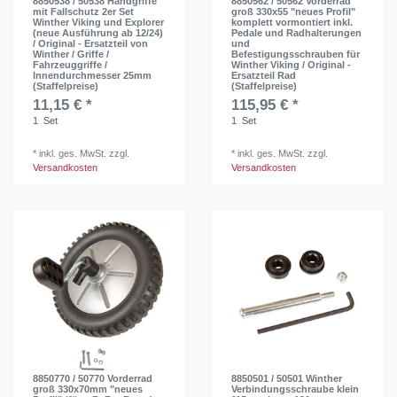
8850538 / 50538 Handgriffe
8850562 / 50562 Vorderrad
mit Fallschutz 2er Set
groß 330x55 "neues Profil"
Winther Viking und Explorer
komplett vormontiert inkl.
(neue Ausführung ab 12/24)
Pedale und Radhalterungen
/ Original - Ersatzteil von
und
Winther / Griffe /
Befestigungsschrauben für
Fahrzeuggriffe /
Winther Viking / Original -
Innendurchmesser 25mm
Ersatzteil Rad
(Staffelpreise)
(Staffelpreise)
11,15 € *
115,95 € *
1
Set
1
Set
*
inkl. ges. MwSt.
zzgl.
*
inkl. ges. MwSt.
zzgl.
Versandkosten
Versandkosten
8850770 / 50770 Vorderrad
8850501 / 50501 Winther
groß 330x70mm "neues
Verbindungsschraube klein