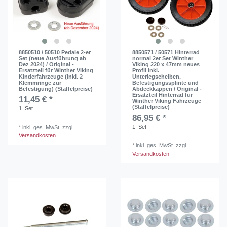
8850510 / 50510 Pedale 2-er
8850571 / 50571 Hinterrad
Set (neue Ausführung ab
normal 2er Set Winther
Dez 2024) / Original -
Viking 220 x 47mm neues
Ersatzteil für Winther Viking
Profil inkl.
Kinderfahrzeuge (inkl. 2
Unterlegscheiben,
Klemmringe zur
Befestigungssplinte und
Befestigung) (Staffelpreise)
Abdeckkappen / Original -
Ersatzteil Hinterrad für
11,45 € *
Winther Viking Fahrzeuge
(Staffelpreise)
1
Set
86,95 € *
1
Set
*
inkl. ges. MwSt.
zzgl.
Versandkosten
*
inkl. ges. MwSt.
zzgl.
Versandkosten