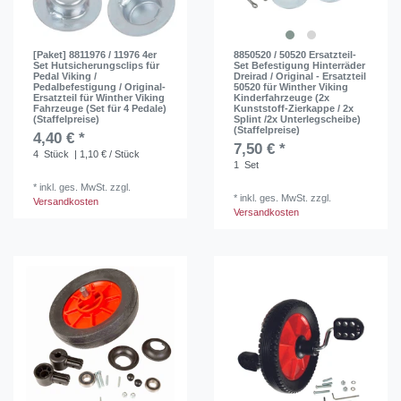
[Paket] 8811976 / 11976 4er
8850520 / 50520 Ersatzteil-
Set Hutsicherungsclips für
Set Befestigung Hinterräder
Pedal Viking /
Dreirad / Original - Ersatzteil
Pedalbefestigung / Original-
50520 für Winther Viking
Ersatzteil für Winther Viking
Kinderfahrzeuge (2x
Fahrzeuge (Set für 4 Pedale)
Kunststoff-Zierkappe / 2x
(Staffelpreise)
Splint /2x Unterlegscheibe)
(Staffelpreise)
4,40 € *
7,50 € *
4
Stück
| 1,10 € / Stück
1
Set
*
inkl. ges. MwSt.
zzgl.
*
inkl. ges. MwSt.
zzgl.
Versandkosten
Versandkosten