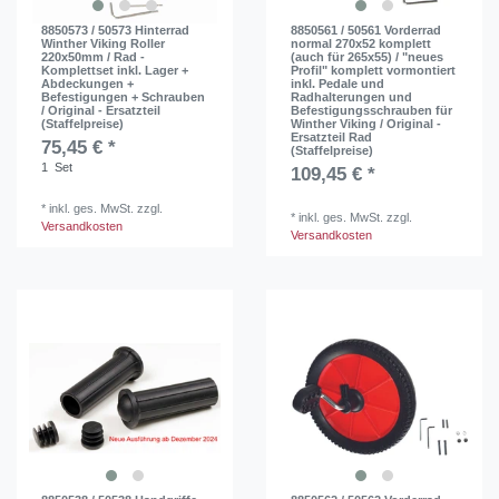
8850573 / 50573 Hinterrad
8850561 / 50561 Vorderrad
Winther Viking Roller
normal 270x52 komplett
220x50mm / Rad -
(auch für 265x55) / "neues
Komplettset inkl. Lager +
Profil" komplett vormontiert
Abdeckungen +
inkl. Pedale und
Befestigungen + Schrauben
Radhalterungen und
/ Original - Ersatzteil
Befestigungsschrauben für
(Staffelpreise)
Winther Viking / Original -
Ersatzteil Rad
75,45 € *
(Staffelpreise)
1
Set
109,45 € *
*
inkl. ges. MwSt.
zzgl.
*
inkl. ges. MwSt.
zzgl.
Versandkosten
Versandkosten