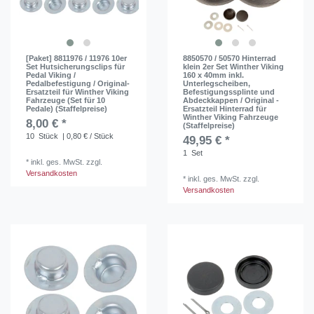
[Paket] 8811976 / 11976 10er
8850570 / 50570 Hinterrad
Set Hutsicherungsclips für
klein 2er Set Winther Viking
Pedal Viking /
160 x 40mm inkl.
Pedalbefestigung / Original-
Unterlegscheiben,
Ersatzteil für Winther Viking
Befestigungssplinte und
Fahrzeuge (Set für 10
Abdeckkappen / Original -
Pedale) (Staffelpreise)
Ersatzteil Hinterrad für
Winther Viking Fahrzeuge
8,00 € *
(Staffelpreise)
10
Stück
| 0,80 € / Stück
49,95 € *
1
Set
*
inkl. ges. MwSt.
zzgl.
Versandkosten
*
inkl. ges. MwSt.
zzgl.
Versandkosten