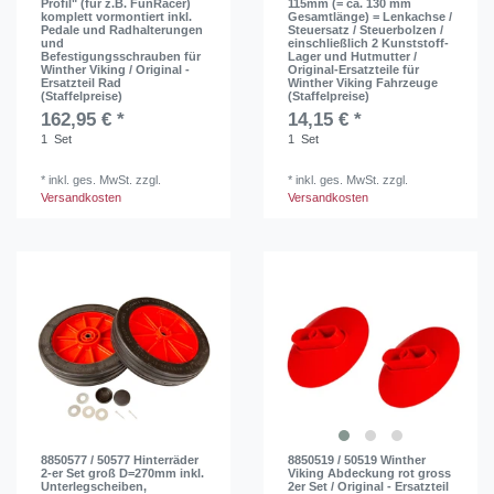
Profil" (für z.B. FunRacer)
115mm (= ca. 130 mm
komplett vormontiert inkl.
Gesamtlänge) = Lenkachse /
Pedale und Radhalterungen
Steuersatz / Steuerbolzen /
und
einschließlich 2 Kunststoff-
Befestigungsschrauben für
Lager und Hutmutter /
Winther Viking / Original -
Original-Ersatzteile für
Ersatzteil Rad
Winther Viking Fahrzeuge
(Staffelpreise)
(Staffelpreise)
162,95 € *
14,15 € *
1
Set
1
Set
*
inkl. ges. MwSt.
zzgl.
*
inkl. ges. MwSt.
zzgl.
Versandkosten
Versandkosten
8850577 / 50577 Hinterräder
8850519 / 50519 Winther
2-er Set groß D=270mm inkl.
Viking Abdeckung rot gross
Unterlegscheiben,
2er Set / Original - Ersatzteil