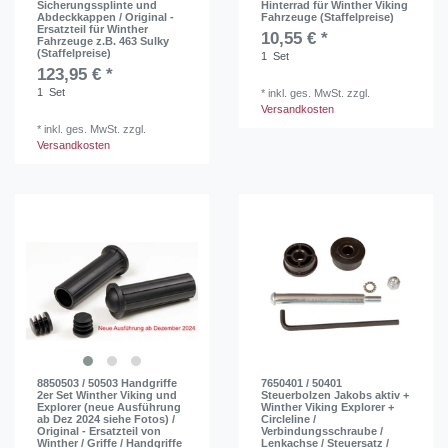
Sicherungssplinte und
Hinterrad für Winther Viking
Abdeckkappen / Original -
Fahrzeuge (Staffelpreise)
Ersatzteil für Winther
10,55 € *
Fahrzeuge z.B. 463 Sulky
(Staffelpreise)
1
Set
123,95 € *
1
Set
*
inkl. ges. MwSt.
zzgl.
Versandkosten
*
inkl. ges. MwSt.
zzgl.
Versandkosten
8850503 / 50503 Handgriffe
7650401 / 50401
2er Set Winther Viking und
Steuerbolzen Jakobs aktiv +
Explorer (neue Ausführung
Winther Viking Explorer +
ab Dez 2024 siehe Fotos) /
Circleline /
Original - Ersatzteil von
Verbindungsschraube /
Winther / Griffe / Handgriffe
Lenkachse / Steuersatz /