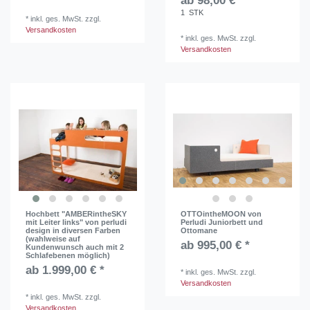
ab 98,00 € *
1
STK
*
inkl. ges. MwSt.
zzgl.
Versandkosten
*
inkl. ges. MwSt.
zzgl.
Versandkosten
Hochbett "AMBERintheSKY
OTTOintheMOON von
mit Leiter links" von perludi
Perludi Juniorbett und
design in diversen Farben
Ottomane
(wahlweise auf
ab 995,00 € *
Kundenwunsch auch mit 2
Schlafebenen möglich)
ab 1.999,00 € *
*
inkl. ges. MwSt.
zzgl.
Versandkosten
*
inkl. ges. MwSt.
zzgl.
Versandkosten