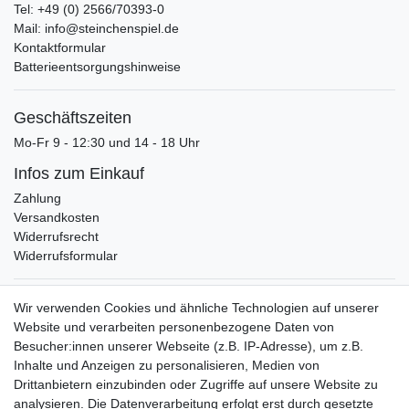
Tel: +49 (0) 2566/70393-0
Mail: info@steinchenspiel.de
Kontaktformular
Batterieentsorgungshinweise
Geschäftszeiten
Mo-Fr 9 - 12:30 und 14 - 18 Uhr
Infos zum Einkauf
Zahlung
Versandkosten
Widerrufsrecht
Widerrufsformular
Verpackungslizenz
Wir verwenden Cookies und ähnliche Technologien auf unserer
bei der Landbell AG
Website und verarbeiten personenbezogene Daten von
Besucher:innen unserer Webseite (z.B. IP-Adresse), um z.B.
Zahlungsarten
Inhalte und Anzeigen zu personalisieren, Medien von
Vorabüberweisung
Drittanbietern einzubinden oder Zugriffe auf unsere Website zu
Rechnungskauf
analysieren. Die Datenverarbeitung erfolgt erst durch gesetzte