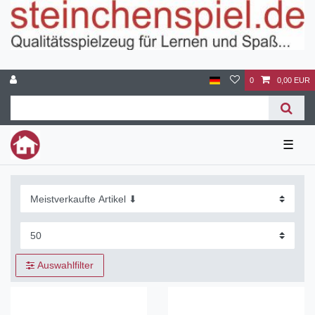
0
0,00 EUR
☰
Auswahlfilter