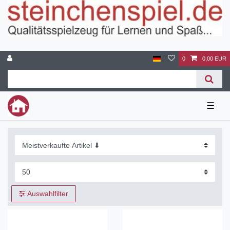
0
0,00 EUR
☰
Auswahlfilter