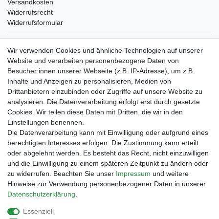
Versandkosten
Widerrufsrecht
Widerrufsformular
Verpackungslizenz
Wir verwenden Cookies und ähnliche Technologien auf unserer
bei der Landbell AG
Website und verarbeiten personenbezogene Daten von
Besucher:innen unserer Webseite (z.B. IP-Adresse), um z.B.
Zahlungsarten
Inhalte und Anzeigen zu personalisieren, Medien von
Vorabüberweisung
Drittanbietern einzubinden oder Zugriffe auf unsere Website zu
Rechnungskauf
analysieren. Die Datenverarbeitung erfolgt erst durch gesetzte
Zahlung bei Abholung
Cookies. Wir teilen diese Daten mit Dritten, die wir in den
PayPal (inkl. Kreditkarten)
Einstellungen benennen.
Die Datenverarbeitung kann mit Einwilligung oder aufgrund eines
berechtigten Interesses erfolgen. Die Zustimmung kann erteilt
oder abgelehnt werden. Es besteht das Recht, nicht einzuwilligen
und die Einwilligung zu einem späteren Zeitpunkt zu ändern oder
zu widerrufen. Beachten Sie unser
Impressum
und weitere
Hinweise zur Verwendung personenbezogener Daten in unserer
Daten­schutz­erklärung
.
Essenziell
Impressum
Daten­schutz­erklärung
AGB