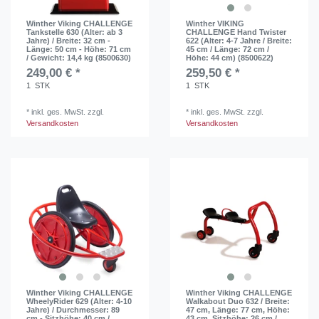
Winther Viking CHALLENGE
Winther VIKING
Tankstelle 630 (Alter: ab 3
CHALLENGE Hand Twister
Jahre) / Breite: 32 cm -
622 (Alter: 4-7 Jahre / Breite:
Länge: 50 cm - Höhe: 71 cm
45 cm / Länge: 72 cm /
/ Gewicht: 14,4 kg (8500630)
Höhe: 44 cm) (8500622)
249,00 € *
259,50 € *
1
STK
1
STK
*
inkl. ges. MwSt.
zzgl.
*
inkl. ges. MwSt.
zzgl.
Versandkosten
Versandkosten
Winther Viking CHALLENGE
Winther Viking CHALLENGE
WheelyRider 629 (Alter: 4-10
Walkabout Duo 632 / Breite:
Jahre) / Durchmesser: 89
47 cm, Länge: 77 cm, Höhe:
cm - Sitzhöhe: 40 cm /
43 cm, Sitzhöhe: 26 cm /