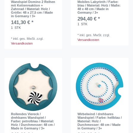
Wandspiel Domino 2 Reihen
Mobiles Labyrinth / Farbe:
mit Kettenreaktion +
blau / Material: Holz / Maße:
Zahnrad / Material: Holz /
48 x 48 cm / Made in
Größe: 48 x 27,5 cm / Made
Germany / 3+
in Germany / 3+
294,40 € *
141,30 € *
1
STK
1
STK
*
inkl. ges. MwSt.
zzgl.
*
inkl. ges. MwSt.
zzgl.
Versandkosten
Versandkosten
Rollendes Viereck /
Wirbelwind / drehbares
drehbares Wandspiel /
Wandspiel / Farbe: hellblau /
Farbe: petrolblau / Material:
Material: Holz /
Holz / Durchmesser: 48 cm /
Durchmesser: 48 cm / Made
Made in Germany / 3+
in Germany / 3+