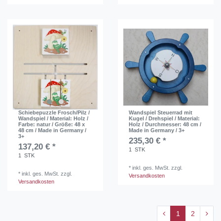
Schiebepuzzle Frosch/Pilz /
Wandspiel Steuerrad mit
Wandspiel / Material: Holz /
Kugel / Drehspiel / Material:
Farbe: natur / Größe: 48 x
Holz / Durchmesser: 48 cm /
48 cm / Made in Germany /
Made in Germany / 3+
3+
235,30 € *
137,20 € *
1
STK
1
STK
*
inkl. ges. MwSt.
zzgl.
*
inkl. ges. MwSt.
zzgl.
Versandkosten
Versandkosten
1
2