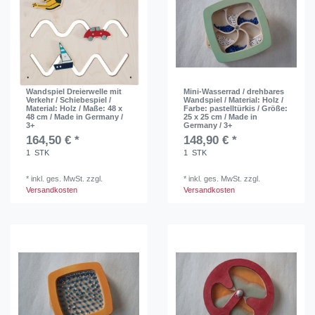
Wandspiel Dreierwelle mit
Mini-Wasserrad / drehbares
Verkehr / Schiebespiel /
Wandspiel / Material: Holz /
Material: Holz / Maße: 48 x
Farbe: pastelltürkis / Größe:
48 cm / Made in Germany /
25 x 25 cm / Made in
3+
Germany / 3+
164,50 € *
148,90 € *
1
STK
1
STK
*
inkl. ges. MwSt.
zzgl.
*
inkl. ges. MwSt.
zzgl.
Versandkosten
Versandkosten