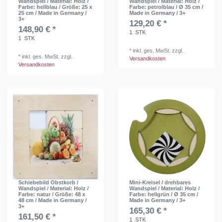
Wandspiel / Material: Holz /
Wandspiel / Material: Holz /
Farbe: hellblau / Größe: 25 x
Farbe: petrolblau / Ø 35 cm /
25 cm / Made in Germany /
Made in Germany / 3+
3+
129,20 € *
148,90 € *
1
STK
1
STK
*
inkl. ges. MwSt.
zzgl.
*
inkl. ges. MwSt.
zzgl.
Versandkosten
Versandkosten
Schiebebild Obstkorb /
Mini-Kreisel / drehbares
Wandspiel / Material: Holz /
Wandspiel / Material: Holz /
Farbe: natur / Größe: 48 x
Farbe: hellgrün / Ø 35 cm /
48 cm / Made in Germany /
Made in Germany / 3+
3+
165,30 € *
161,50 € *
1
STK