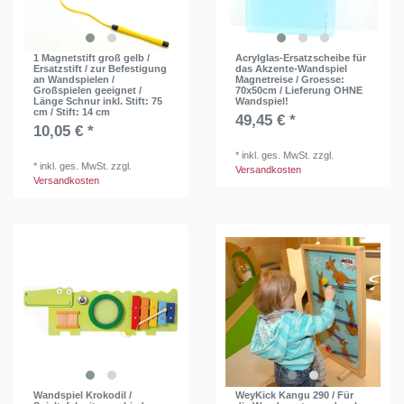
1 Magnetstift groß gelb /
Acrylglas-Ersatzscheibe für
Ersatzstift / zur Befestigung
das Akzente-Wandspiel
an Wandspielen /
Magnetreise / Groesse:
Großspielen geeignet /
70x50cm / Lieferung OHNE
Länge Schnur inkl. Stift: 75
Wandspiel!
cm / Stift: 14 cm
49,45 € *
10,05 € *
*
inkl. ges. MwSt.
zzgl.
*
inkl. ges. MwSt.
zzgl.
Versandkosten
Versandkosten
Wandspiel Krokodil /
WeyKick Kangu 290 / Für