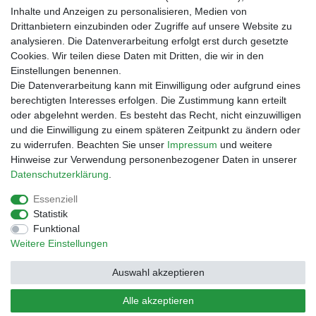
Zahlungsarten
Inhalte und Anzeigen zu personalisieren, Medien von
Vorabüberweisung
Drittanbietern einzubinden oder Zugriffe auf unsere Website zu
Rechnungskauf
analysieren. Die Datenverarbeitung erfolgt erst durch gesetzte
Zahlung bei Abholung
Cookies. Wir teilen diese Daten mit Dritten, die wir in den
PayPal (inkl. Kreditkarten)
Einstellungen benennen.
Die Datenverarbeitung kann mit Einwilligung oder aufgrund eines
berechtigten Interesses erfolgen. Die Zustimmung kann erteilt
oder abgelehnt werden. Es besteht das Recht, nicht einzuwilligen
und die Einwilligung zu einem späteren Zeitpunkt zu ändern oder
zu widerrufen. Beachten Sie unser
Impressum
und weitere
Hinweise zur Verwendung personenbezogener Daten in unserer
Daten­schutz­erklärung
.
Essenziell
Impressum
Daten­schutz­erklärung
AGB
Statistik
Funktional
Weitere Einstellungen
Barrierefreiheitserklärung
Widerrufs­recht
Auswahl akzeptieren
Kontakt
Vertrag widerrufen
Alle akzeptieren