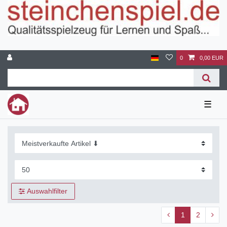
0
0,00 EUR
☰
Auswahlfilter
1
2