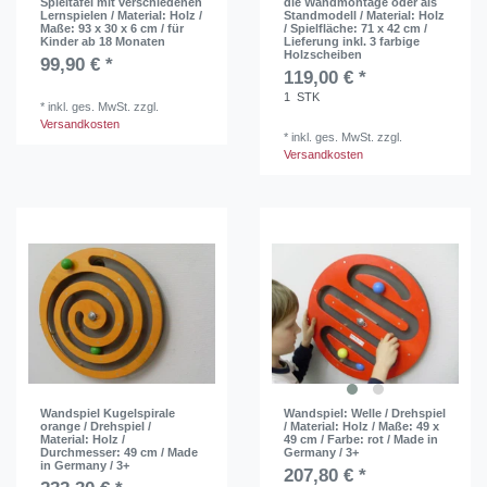
Spieltafel mit verschiedenen
die Wandmontage oder als
Lernspielen / Material: Holz /
Standmodell / Material: Holz
Maße: 93 x 30 x 6 cm / für
/ Spielfläche: 71 x 42 cm /
Kinder ab 18 Monaten
Lieferung inkl. 3 farbige
Holzscheiben
99,90 € *
119,00 € *
1
STK
*
inkl. ges. MwSt.
zzgl.
Versandkosten
*
inkl. ges. MwSt.
zzgl.
Versandkosten
Wandspiel Kugelspirale
Wandspiel: Welle / Drehspiel
orange / Drehspiel /
/ Material: Holz / Maße: 49 x
Material: Holz /
49 cm / Farbe: rot / Made in
Durchmesser: 49 cm / Made
Germany / 3+
in Germany / 3+
207,80 € *