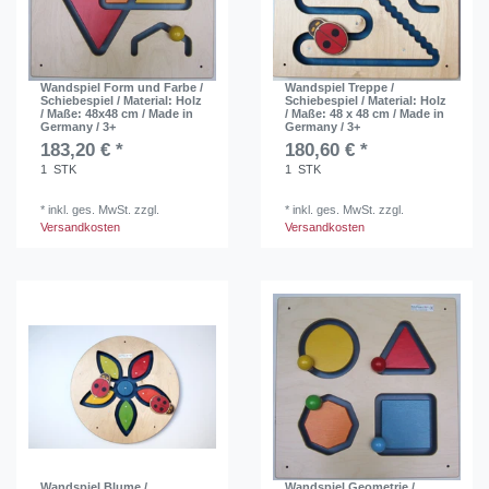
Wandspiel Form und Farbe /
Wandspiel Treppe /
Schiebespiel / Material: Holz
Schiebespiel / Material: Holz
/ Maße: 48x48 cm / Made in
/ Maße: 48 x 48 cm / Made in
Germany / 3+
Germany / 3+
183,20 € *
180,60 € *
1
STK
1
STK
*
inkl. ges. MwSt.
zzgl.
*
inkl. ges. MwSt.
zzgl.
Versandkosten
Versandkosten
Wandspiel Blume /
Wandspiel Geometrie /