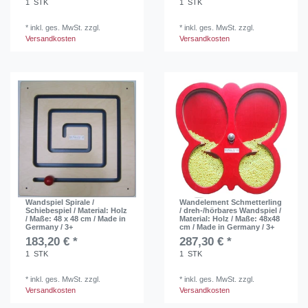
1
STK
1
STK
*
inkl. ges. MwSt.
zzgl.
*
inkl. ges. MwSt.
zzgl.
Versandkosten
Versandkosten
Wandspiel Spirale /
Wandelement Schmetterling
Schiebespiel / Material: Holz
/ dreh-/hörbares Wandspiel /
/ Maße: 48 x 48 cm / Made in
Material: Holz / Maße: 48x48
Germany / 3+
cm / Made in Germany / 3+
183,20 € *
287,30 € *
1
STK
1
STK
*
inkl. ges. MwSt.
zzgl.
*
inkl. ges. MwSt.
zzgl.
Versandkosten
Versandkosten