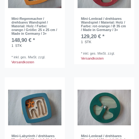
Mini-Regenmacher /
Mini-Lenkrad / drehbares
drehbares Wandspiel /
Wandspiel / Material: Holz /
Material: Holz / Farbe:
Farbe: rot-orange / Ø 35 cm
orange / Größe: 25 x 25 cm /
/ Made in Germany / 3+
Made in Germany / 3+
129,20 € *
148,90 € *
1
STK
1
STK
*
inkl. ges. MwSt.
zzgl.
*
inkl. ges. MwSt.
zzgl.
Versandkosten
Versandkosten
Mini-Labyrinth / drehbares
Mini-Lenkrad / drehbares