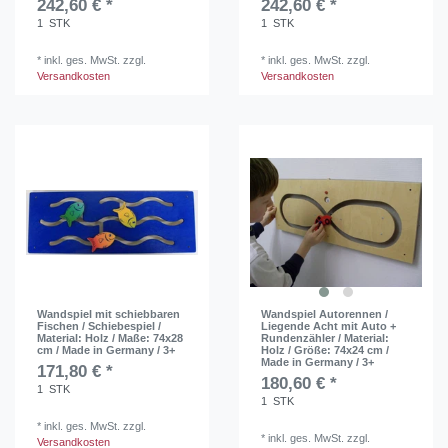
242,60 € *
242,60 € *
1
STK
1
STK
*
inkl. ges. MwSt.
zzgl.
*
inkl. ges. MwSt.
zzgl.
Versandkosten
Versandkosten
Wandspiel mit schiebbaren
Wandspiel Autorennen /
Fischen / Schiebespiel /
Liegende Acht mit Auto +
Material: Holz / Maße: 74x28
Rundenzähler / Material:
cm / Made in Germany / 3+
Holz / Größe: 74x24 cm /
Made in Germany / 3+
171,80 € *
180,60 € *
1
STK
1
STK
*
inkl. ges. MwSt.
zzgl.
*
inkl. ges. MwSt.
zzgl.
Versandkosten