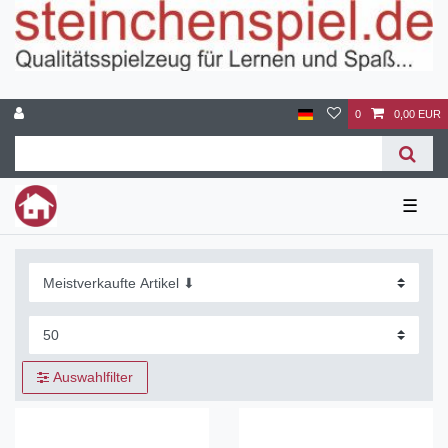
0
0,00 EUR
☰
Auswahlfilter