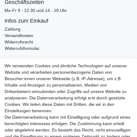
Geschäftszeiten
Mo-Fr 9 - 12:30 und 14 - 18 Uhr
Infos zum Einkauf
Zahlung
Versandkosten
Widerrufsrecht
Widerrufsformular
Verpackungslizenz
Wir verwenden Cookies und ähnliche Technologien auf unserer
bei der Landbell AG
Website und verarbeiten personenbezogene Daten von
Besucher:innen unserer Webseite (z.B. IP-Adresse), um z.B.
Zahlungsarten
Inhalte und Anzeigen zu personalisieren, Medien von
Vorabüberweisung
Drittanbietern einzubinden oder Zugriffe auf unsere Website zu
Rechnungskauf
analysieren. Die Datenverarbeitung erfolgt erst durch gesetzte
Zahlung bei Abholung
Cookies. Wir teilen diese Daten mit Dritten, die wir in den
PayPal (inkl. Kreditkarten)
Einstellungen benennen.
Die Datenverarbeitung kann mit Einwilligung oder aufgrund eines
berechtigten Interesses erfolgen. Die Zustimmung kann erteilt
oder abgelehnt werden. Es besteht das Recht, nicht einzuwilligen
und die Einwilligung zu einem späteren Zeitpunkt zu ändern oder