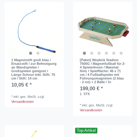
1 Magnetstift groß blau /
[Paket] Weykick Stadion
Ersatzstift / zur Befestigung
7500G / Magnetfußball für 2-
an Wandspielen /
4 SpielerInnen / Material:
Großspielen geeignet /
Holz / Spielfläche: 46 x 71
Länge Schnur inkl. Stift: 75
cm / 4 Fußballspieler mit
cm / Stift: 14 cm
Führungsmagneten (2 blau
- 2 rot) + 2 Bälle / 3+
10,05 € *
199,00 € *
1
STK
*
inkl. ges. MwSt.
zzgl.
Versandkosten
*
inkl. ges. MwSt.
zzgl.
Versandkosten
Top-Artikel