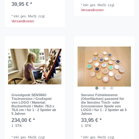
39,95 € *
*
inkl. ges. MwSt.
zzgl.
Versandkosten
*
inkl. ges. MwSt.
zzgl.
Versandkosten
Grundgerät SENSINO
Sensino Fühlelemente
Tischversion / Großspiel
(Oberflächen) passend für
von LOGO / Material:
die Sensino Tisch- oder
Buchenholz / Maße: 78,0 x
Grossversion Spiele von
76,0 cm / für 1 - 2 Spieler ab
LOGO / für 1 - 2 Spieler ab 5
5 Jahren
Jahren
234,00 € *
33,95 € *
1
STK
1
STK
*
inkl. ges. MwSt.
zzgl.
*
inkl. ges. MwSt.
zzgl.