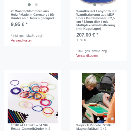
20 Wäscheklammern aus
Wandkreisel Labyrinth mit
Holz / Made in Germany / für
Wandhalterung aus MDF-
Kinder ab 3 Jahren geeignet
Holz / Durchmesser: 62,5
cm / 12mm dick / mit
9,95 € *
Multiplex-Wandhalterung
(mit Kugellager)
207,00 € *
*
inkl. ges. MwSt.
zzgl.
1
STK
Versandkosten
*
inkl. ges. MwSt.
zzgl.
Versandkosten
1010174 / 1 Satz = 64 Stk
Weykick Piccolo 7200G /
Ersatz-Gummibänder in 9
Magnetfußball für 2