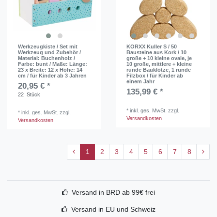
Werkzeugkiste / Set mit
KORXX Kuller S / 50
Werkzeug und Zubehör /
Bausteine aus Kork / 10
Material: Buchenholz /
große + 10 kleine ovale, je
Farbe: bunt / Maße: Länge:
10 große, mittlere + kleine
23 x Breite: 12 x Höhe: 14
runde Bauklötze, 1 runde
cm / für Kinder ab 3 Jahren
Filzbox / für Kinder ab
einem Jahr
20,95 € *
135,99 € *
22
Stück
*
inkl. ges. MwSt.
zzgl.
*
inkl. ges. MwSt.
zzgl.
Versandkosten
Versandkosten
1
2
3
4
5
6
7
8
Versand in BRD ab 99€ frei
Versand in EU und Schweiz