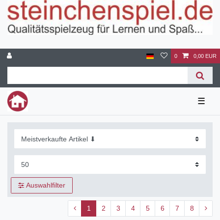
0
0,00 EUR
☰
Auswahlfilter
1
2
3
4
5
6
7
8