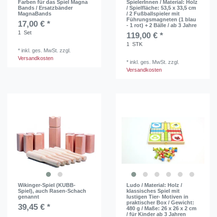
Farben für das Spiel Magna
SpielerInnen / Material: Holz
Bands / Ersatzbänder
/ Spielfläche: 53,5 x 33,5 cm
MagnaBands
/ 2 Fußballspieler mit
Führungsmagneten (1 blau
17,00 € *
- 1 rot) + 2 Bälle / ab 3 Jahre
1
Set
119,00 € *
1
STK
*
inkl. ges. MwSt.
zzgl.
Versandkosten
*
inkl. ges. MwSt.
zzgl.
Versandkosten
Wikinger-Spiel (KUBB-
Ludo / Material: Holz /
Spiel), auch Rasen-Schach
klassisches Spiel mit
genannt
lustigen Tier- Motiven in
praktischer Box / Gewicht:
39,45 € *
480 g / Maße: 26 x 26 x 2 cm
/ für Kinder ab 3 Jahren