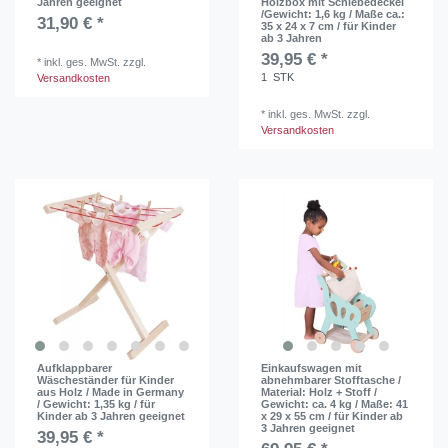
Jahren geeignet
Holzbox mit Schiebedeckel
/Gewicht: 1,6 kg / Maße ca.:
31,90 € *
35 x 24 x 7 cm / für Kinder
ab 3 Jahren
39,95 € *
*
inkl. ges. MwSt.
zzgl.
1
STK
Versandkosten
*
inkl. ges. MwSt.
zzgl.
Versandkosten
Aufklappbarer
Einkaufswagen mit
Wäscheständer für Kinder
abnehmbarer Stofftasche /
aus Holz / Made in Germany
Material: Holz + Stoff /
/ Gewicht: 1,35 kg / für
Gewicht: ca. 4 kg / Maße: 41
Kinder ab 3 Jahren geeignet
x 29 x 55 cm / für Kinder ab
3 Jahren geeignet
39,95 € *