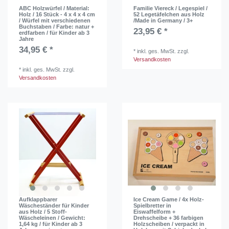
ABC Holzwürfel / Material:
Familie Viereck / Legespiel /
Holz / 16 Stück - 4 x 4 x 4 cm
52 Legetäfelchen aus Holz
/ Würfel mit verschiedenen
/Made in Germany / 3+
Buchstaben / Farbe: natur +
23,95 € *
erdfarben / für Kinder ab 3
Jahre
34,95 € *
*
inkl. ges. MwSt.
zzgl.
Versandkosten
*
inkl. ges. MwSt.
zzgl.
Versandkosten
Aufklappbarer
Ice Cream Game / 4x Holz-
Wäscheständer für Kinder
Spielbretter in
aus Holz / 5 Stoff-
Eiswaffelform +
Wäscheleinen / Gewicht:
Drehscheibe + 36 farbigen
1,64 kg / für Kinder ab 3
Holzscheiben / verpackt in