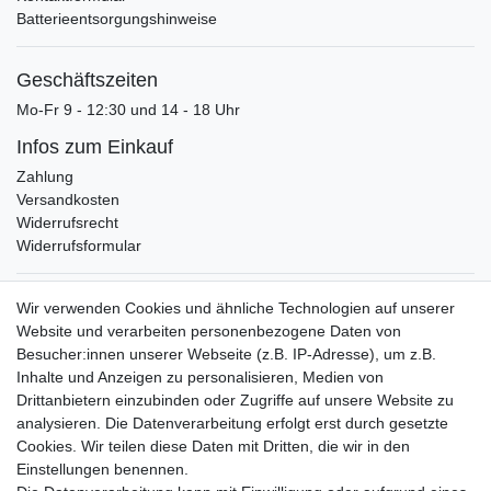
Batterieentsorgungshinweise
Geschäftszeiten
Mo-Fr 9 - 12:30 und 14 - 18 Uhr
Infos zum Einkauf
Zahlung
Versandkosten
Widerrufsrecht
Widerrufsformular
Verpackungslizenz
Wir verwenden Cookies und ähnliche Technologien auf unserer
bei der Landbell AG
Website und verarbeiten personenbezogene Daten von
Besucher:innen unserer Webseite (z.B. IP-Adresse), um z.B.
Zahlungsarten
Inhalte und Anzeigen zu personalisieren, Medien von
Vorabüberweisung
Drittanbietern einzubinden oder Zugriffe auf unsere Website zu
Rechnungskauf
analysieren. Die Datenverarbeitung erfolgt erst durch gesetzte
Zahlung bei Abholung
Cookies. Wir teilen diese Daten mit Dritten, die wir in den
PayPal (inkl. Kreditkarten)
Einstellungen benennen.