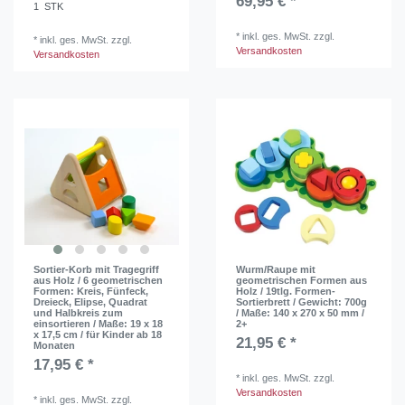
69,95 € *
1
STK
*
inkl. ges. MwSt.
zzgl.
*
inkl. ges. MwSt.
zzgl.
Versandkosten
Versandkosten
Sortier-Korb mit Tragegriff
Wurm/Raupe mit
aus Holz / 6 geometrischen
geometrischen Formen aus
Formen: Kreis, Fünfeck,
Holz / 19tlg. Formen-
Dreieck, Elipse, Quadrat
Sortierbrett / Gewicht: 700g
und Halbkreis zum
/ Maße: 140 x 270 x 50 mm /
einsortieren / Maße: 19 x 18
2+
x 17,5 cm / für Kinder ab 18
21,95 € *
Monaten
17,95 € *
*
inkl. ges. MwSt.
zzgl.
Versandkosten
*
inkl. ges. MwSt.
zzgl.