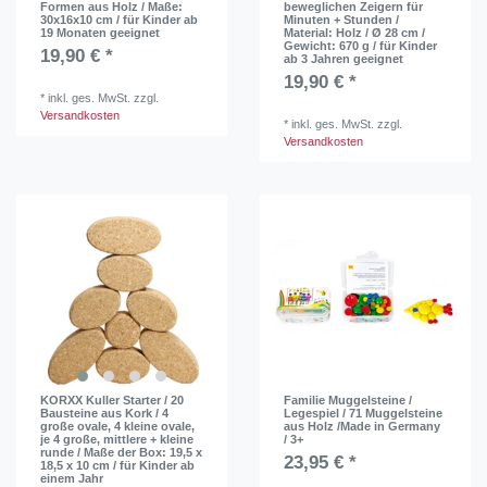
Formen aus Holz / Maße:
beweglichen Zeigern für
30x16x10 cm / für Kinder ab
Minuten + Stunden /
19 Monaten geeignet
Material: Holz / Ø 28 cm /
Gewicht: 670 g / für Kinder
19,90 € *
ab 3 Jahren geeignet
19,90 € *
*
inkl. ges. MwSt.
zzgl.
Versandkosten
*
inkl. ges. MwSt.
zzgl.
Versandkosten
KORXX Kuller Starter / 20
Familie Muggelsteine /
Bausteine aus Kork / 4
Legespiel / 71 Muggelsteine
große ovale, 4 kleine ovale,
aus Holz /Made in Germany
je 4 große, mittlere + kleine
/ 3+
runde / Maße der Box: 19,5 x
23,95 € *
18,5 x 10 cm / für Kinder ab
einem Jahr