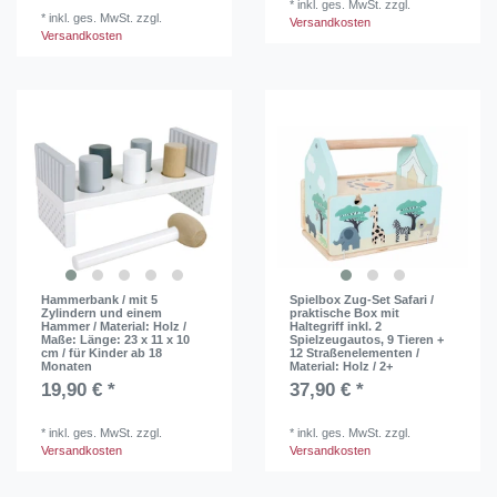
*
inkl. ges. MwSt.
zzgl.
*
inkl. ges. MwSt.
zzgl.
Versandkosten
Versandkosten
Hammerbank / mit 5
Spielbox Zug-Set Safari /
Zylindern und einem
praktische Box mit
Hammer / Material: Holz /
Haltegriff inkl. 2
Maße: Länge: 23 x 11 x 10
Spielzeugautos, 9 Tieren +
cm / für Kinder ab 18
12 Straßenelementen /
Monaten
Material: Holz / 2+
19,90 € *
37,90 € *
*
inkl. ges. MwSt.
zzgl.
*
inkl. ges. MwSt.
zzgl.
Versandkosten
Versandkosten