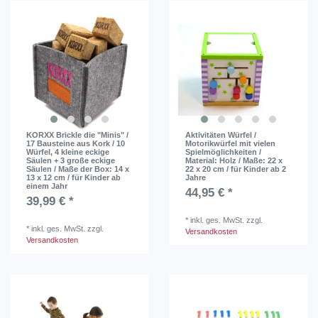
KORXX Brickle die "Minis" /
Aktivitäten Würfel /
17 Bausteine aus Kork / 10
Motorikwürfel mit vielen
Würfel, 4 kleine eckige
Spielmöglichkeiten /
Säulen + 3 große eckige
Material: Holz / Maße: 22 x
Säulen / Maße der Box: 14 x
22 x 20 cm / für Kinder ab 2
13 x 12 cm / für Kinder ab
Jahre
einem Jahr
44,95 € *
39,99 € *
*
inkl. ges. MwSt.
zzgl.
*
inkl. ges. MwSt.
zzgl.
Versandkosten
Versandkosten