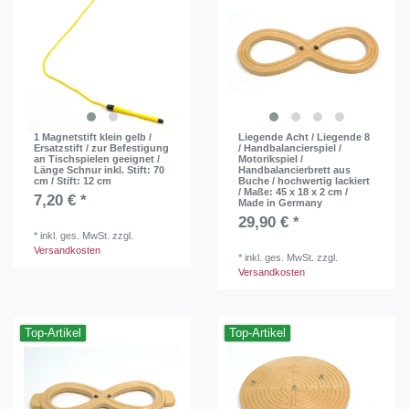
1 Magnetstift klein gelb /
Liegende Acht / Liegende 8
Ersatzstift / zur Befestigung
/ Handbalancierspiel /
an Tischspielen geeignet /
Motorikspiel /
Länge Schnur inkl. Stift: 70
Handbalancierbrett aus
cm / Stift: 12 cm
Buche / hochwertig lackiert
/ Maße: 45 x 18 x 2 cm /
7,20 € *
Made in Germany
29,90 € *
*
inkl. ges. MwSt.
zzgl.
Versandkosten
*
inkl. ges. MwSt.
zzgl.
Versandkosten
Top-Artikel
Top-Artikel