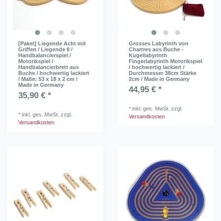
[Paket] Liegende Acht mit
Grosses Labyrinth von
Griffen / Liegende 8 /
Chartres aus Buche -
Handbalancierspiel /
Kugellabyrinth
Motorikspiel /
Fingerlabyrinth Motorikspiel
Handbalancierbrett aus
/ hochwertig lackiert /
Buche / hochwertig lackiert
Durchmesser 38cm Stärke
/ Maße: 53 x 18 x 2 cm /
2cm / Made in Germany
Made in Germany
44,95 € *
35,90 € *
*
inkl. ges. MwSt.
zzgl.
*
inkl. ges. MwSt.
zzgl.
Versandkosten
Versandkosten