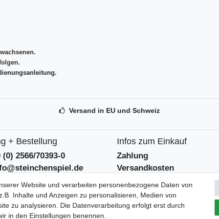
rwachsenen.
olgen.
dienungsanleitung.
Versand in EU und Schweiz
g + Bestellung
Infos zum Einkauf
9 (0) 2566/70393-0
Zahlung
nfo@steinchenspiel.de
Versandkosten
tformular
Widerrufsrecht
unserer Website und verarbeiten personenbezogene Daten von
eentsorgungshinweise
Widerrufsformular
.B. Inhalte und Anzeigen zu personalisieren, Medien von
ite zu analysieren. Die Datenverarbeitung erfolgt erst durch
 wir in den Einstellungen benennen.
Verpackungslizenz