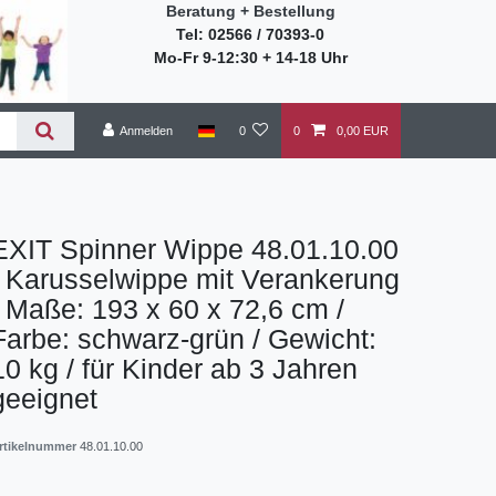
Beratung + Bestellung
Tel: 02566 / 70393-0
Mo-Fr 9-12:30 + 14-18 Uhr
Anmelden
0
0
0,00 EUR
EXIT Spinner Wippe 48.01.10.00
/ Karusselwippe mit Verankerung
/ Maße: 193 x 60 x 72,6 cm /
Farbe: schwarz-grün / Gewicht:
10 kg / für Kinder ab 3 Jahren
geeignet
rtikelnummer
48.01.10.00