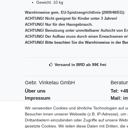
Gewicht: 10 kg
Warnhinweise gem. EU-Spielzeugrichtlinie (2009/48/EG):
ACHTUNG! Nicht geeignet für Kinder unter 3 Jahren!
ACHTUNG! Nur für den Hausgebrauch.
ACHTUNG! Benutzung unter unmittelbarer Aufsicht von E
ACHTUNG! Der Aufbau muss durch einen Erwachsenen erf
ACHTUNG! Bitte beachten Sie die Warnhinweise in der Be
Versand in BRD ab 99€ frei
Gebr. Vinkelau GmbH
Beratun
Über uns
Tel: +4
Impressum
Mail: i
AGB
Kontak
Wir verwenden Cookies und ähnliche Technologien auf 
Datenschutzerklärung
Batteri
Besucher:innen unserer Webseite (z.B. IP-Adresse), um z
Drittanbietern einzubinden oder Zugriffe auf unsere Webs
gesetzte Cookies. Wir teilen diese Daten mit Dritten, die