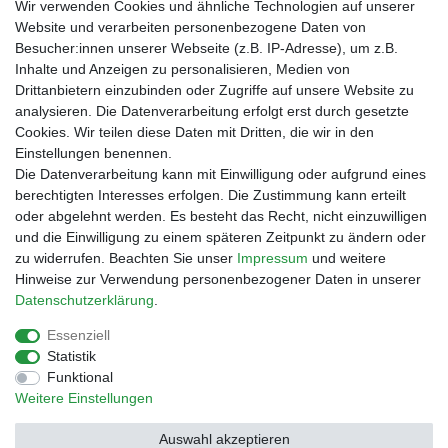
Wir verwenden Cookies und ähnliche Technologien auf unserer
bei der Landbell AG
Website und verarbeiten personenbezogene Daten von
Besucher:innen unserer Webseite (z.B. IP-Adresse), um z.B.
Zahlungsarten
Inhalte und Anzeigen zu personalisieren, Medien von
Vorabüberweisung
Drittanbietern einzubinden oder Zugriffe auf unsere Website zu
Rechnungskauf
analysieren. Die Datenverarbeitung erfolgt erst durch gesetzte
Zahlung bei Abholung
Cookies. Wir teilen diese Daten mit Dritten, die wir in den
PayPal (inkl. Kreditkarten)
Einstellungen benennen.
Die Datenverarbeitung kann mit Einwilligung oder aufgrund eines
berechtigten Interesses erfolgen. Die Zustimmung kann erteilt
oder abgelehnt werden. Es besteht das Recht, nicht einzuwilligen
und die Einwilligung zu einem späteren Zeitpunkt zu ändern oder
zu widerrufen. Beachten Sie unser
Impressum
und weitere
Hinweise zur Verwendung personenbezogener Daten in unserer
Daten­schutz­erklärung
.
Essenziell
Impressum
Daten­schutz­erklärung
AGB
Statistik
Funktional
Weitere Einstellungen
Barrierefreiheitserklärung
Widerrufs­recht
Auswahl akzeptieren