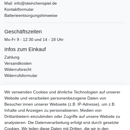
Mail: info@steinchenspiel.de
Kontaktformular
Batterieentsorgungshinweise
Geschäftszeiten
Mo-Fr 9 - 12:30 und 14 - 18 Uhr
Infos zum Einkauf
Zahlung
Versandkosten
Widerrufsrecht
Widerrufsformular
Verpackungslizenz
Wir verwenden Cookies und ähnliche Technologien auf unserer
bei der Landbell AG
Website und verarbeiten personenbezogene Daten von
Besucher:innen unserer Webseite (z.B. IP-Adresse), um z.B.
Zahlungsarten
Inhalte und Anzeigen zu personalisieren, Medien von
Vorabüberweisung
Drittanbietern einzubinden oder Zugriffe auf unsere Website zu
Rechnungskauf
analysieren. Die Datenverarbeitung erfolgt erst durch gesetzte
Zahlung bei Abholung
Cookies. Wir teilen diese Daten mit Dritten, die wir in den