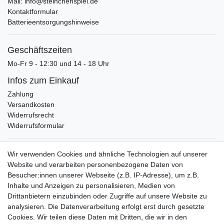
Mail: info@steinchenspiel.de
Kontaktformular
Batterieentsorgungshinweise
Geschäftszeiten
Mo-Fr 9 - 12:30 und 14 - 18 Uhr
Infos zum Einkauf
Zahlung
Versandkosten
Widerrufsrecht
Widerrufsformular
Verpackungslizenz
Wir verwenden Cookies und ähnliche Technologien auf unserer
bei der Landbell AG
Website und verarbeiten personenbezogene Daten von
Besucher:innen unserer Webseite (z.B. IP-Adresse), um z.B.
Zahlungsarten
Inhalte und Anzeigen zu personalisieren, Medien von
Vorabüberweisung
Drittanbietern einzubinden oder Zugriffe auf unsere Website zu
Rechnungskauf
analysieren. Die Datenverarbeitung erfolgt erst durch gesetzte
Zahlung bei Abholung
Cookies. Wir teilen diese Daten mit Dritten, die wir in den