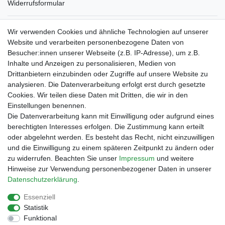
Widerrufsformular
Verpackungslizenz
Wir verwenden Cookies und ähnliche Technologien auf unserer
bei der Landbell AG
Website und verarbeiten personenbezogene Daten von
Besucher:innen unserer Webseite (z.B. IP-Adresse), um z.B.
Zahlungsarten
Inhalte und Anzeigen zu personalisieren, Medien von
Vorabüberweisung
Drittanbietern einzubinden oder Zugriffe auf unsere Website zu
Rechnungskauf
analysieren. Die Datenverarbeitung erfolgt erst durch gesetzte
Zahlung bei Abholung
Cookies. Wir teilen diese Daten mit Dritten, die wir in den
PayPal (inkl. Kreditkarten)
Einstellungen benennen.
Die Datenverarbeitung kann mit Einwilligung oder aufgrund eines
berechtigten Interesses erfolgen. Die Zustimmung kann erteilt
oder abgelehnt werden. Es besteht das Recht, nicht einzuwilligen
und die Einwilligung zu einem späteren Zeitpunkt zu ändern oder
zu widerrufen. Beachten Sie unser
Impressum
und weitere
Hinweise zur Verwendung personenbezogener Daten in unserer
Daten­schutz­erklärung
.
Essenziell
Impressum
Daten­schutz­erklärung
AGB
Statistik
Funktional