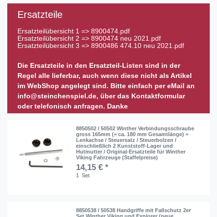
Ersatzteile
Ersatzteilübersicht 1 =>
8900474.pdf
Ersatzteilübersicht 2 =>
8900474 neu 2021.pdf
Ersatzteilübersicht 3 =>
8900486 474.10 neu 2021.pdf
Die Ersatzteile in den Ersatzteil-Listen sind in der
Regel alle lieferbar, auch wenn diese nicht als Artikel
im WebShop angelegt sind. Bitte einfach per eMail an
info@steinchenspiel.de, über das Kontaktformular
oder telefonisch anfragen. Danke
8850502 / 50502 Winther Verbindungsschraube
gross 165mm (= ca. 180 mm Gesamtlänge) =
Lenkachse / Steuersatz / Steuerbolzen /
einschließlich 2 Kunststoff-Lager und
Hutmutter / Original-Ersatzteile für Winther
Viking Fahrzeuge (Staffelpreise)
14,15 € *
1
Set
8850538 / 50538 Handgriffe mit Fallschutz 2er
Set Winther Viking und Explorer (neue