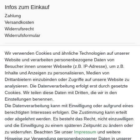
Infos zum Einkauf
Zahlung
Versandkosten
Widerrufsrecht
Widerrufsformular
Verpackungslizenz
Wir verwenden Cookies und ähnliche Technologien auf unserer
bei der Landbell AG
Website und verarbeiten personenbezogene Daten von
Besucher:innen unserer Webseite (z.B. IP-Adresse), um z.B.
Zahlungsarten
Inhalte und Anzeigen zu personalisieren, Medien von
Vorabüberweisung
Drittanbietern einzubinden oder Zugriffe auf unsere Website zu
Rechnungskauf
analysieren. Die Datenverarbeitung erfolgt erst durch gesetzte
Zahlung bei Abholung
Cookies. Wir teilen diese Daten mit Dritten, die wir in den
PayPal (inkl. Kreditkarten)
Einstellungen benennen.
Die Datenverarbeitung kann mit Einwilligung oder aufgrund eines
berechtigten Interesses erfolgen. Die Zustimmung kann erteilt
oder abgelehnt werden. Es besteht das Recht, nicht einzuwilligen
und die Einwilligung zu einem späteren Zeitpunkt zu ändern oder
zu widerrufen. Beachten Sie unser
Impressum
und weitere
Hinweise zur Verwendung personenbezogener Daten in unserer