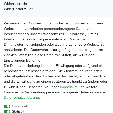
Widerrufsrecht
Widerrufsformular
Verpackungslizenz
Wir verwenden Cookies und ähnliche Technologien auf unserer
bei der Landbell AG
Website und verarbeiten personenbezogene Daten von
Besucher:innen unserer Webseite (z.B. IP-Adresse), um z.B.
Zahlungsarten
Inhalte und Anzeigen zu personalisieren, Medien von
Vorabüberweisung
Drittanbietern einzubinden oder Zugriffe auf unsere Website zu
Rechnungskauf
analysieren. Die Datenverarbeitung erfolgt erst durch gesetzte
Zahlung bei Abholung
Cookies. Wir teilen diese Daten mit Dritten, die wir in den
PayPal (inkl. Kreditkarten)
Einstellungen benennen.
Die Datenverarbeitung kann mit Einwilligung oder aufgrund eines
berechtigten Interesses erfolgen. Die Zustimmung kann erteilt
oder abgelehnt werden. Es besteht das Recht, nicht einzuwilligen
und die Einwilligung zu einem späteren Zeitpunkt zu ändern oder
zu widerrufen. Beachten Sie unser
Impressum
und weitere
Hinweise zur Verwendung personenbezogener Daten in unserer
Daten­schutz­erklärung
.
Essenziell
Impressum
Daten­schutz­erklärung
AGB
Statistik