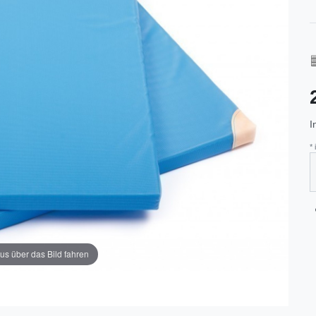
I
*
us über das Bild fahren