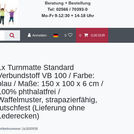
Beratung + Bestellung
Tel: 02566 / 70393-0
Mo-Fr 9-12:30 + 14-18 Uhr
Anmelden
0
0
0,00 EUR
1x Turnmatte Standard
Verbundstoff VB 100 / Farbe:
blau / Maße: 150 x 100 x 6 cm /
100% phthalatfrei /
Waffelmuster, strapazierfähig,
rutschfest (Lieferung ohne
Lederecken)
rtikelnummer
Ja1600938