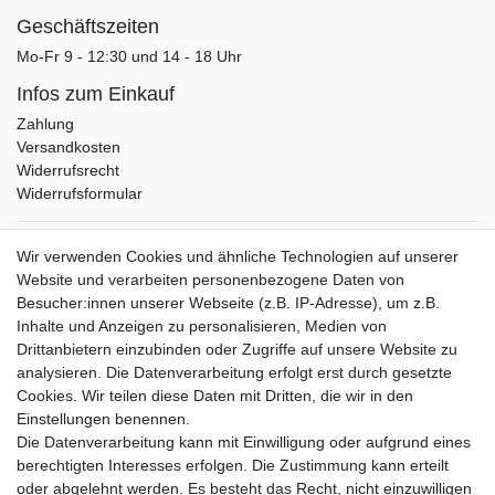
Geschäftszeiten
Mo-Fr 9 - 12:30 und 14 - 18 Uhr
Infos zum Einkauf
Zahlung
Versandkosten
Widerrufsrecht
Widerrufsformular
Verpackungslizenz
Wir verwenden Cookies und ähnliche Technologien auf unserer
bei der Landbell AG
Website und verarbeiten personenbezogene Daten von
Besucher:innen unserer Webseite (z.B. IP-Adresse), um z.B.
Zahlungsarten
Inhalte und Anzeigen zu personalisieren, Medien von
Vorabüberweisung
Drittanbietern einzubinden oder Zugriffe auf unsere Website zu
Rechnungskauf
analysieren. Die Datenverarbeitung erfolgt erst durch gesetzte
Zahlung bei Abholung
Cookies. Wir teilen diese Daten mit Dritten, die wir in den
PayPal (inkl. Kreditkarten)
Einstellungen benennen.
Die Datenverarbeitung kann mit Einwilligung oder aufgrund eines
berechtigten Interesses erfolgen. Die Zustimmung kann erteilt
oder abgelehnt werden. Es besteht das Recht, nicht einzuwilligen