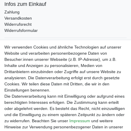
Infos zum Einkauf
Zahlung
Versandkosten
Widerrufsrecht
Widerrufsformular
Verpackungslizenz
Wir verwenden Cookies und ähnliche Technologien auf unserer
bei der Landbell AG
Website und verarbeiten personenbezogene Daten von
Besucher:innen unserer Webseite (z.B. IP-Adresse), um z.B.
Zahlungsarten
Inhalte und Anzeigen zu personalisieren, Medien von
Vorabüberweisung
Drittanbietern einzubinden oder Zugriffe auf unsere Website zu
Rechnungskauf
analysieren. Die Datenverarbeitung erfolgt erst durch gesetzte
Zahlung bei Abholung
Cookies. Wir teilen diese Daten mit Dritten, die wir in den
PayPal (inkl. Kreditkarten)
Einstellungen benennen.
Die Datenverarbeitung kann mit Einwilligung oder aufgrund eines
berechtigten Interesses erfolgen. Die Zustimmung kann erteilt
oder abgelehnt werden. Es besteht das Recht, nicht einzuwilligen
und die Einwilligung zu einem späteren Zeitpunkt zu ändern oder
zu widerrufen. Beachten Sie unser
Impressum
und weitere
Hinweise zur Verwendung personenbezogener Daten in unserer