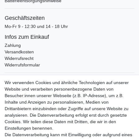
Batterieentsorgungshinweise
Geschäftszeiten
Mo-Fr 9 - 12:30 und 14 - 18 Uhr
Infos zum Einkauf
Zahlung
Versandkosten
Widerrufsrecht
Widerrufsformular
Verpackungslizenz
Wir verwenden Cookies und ähnliche Technologien auf unserer
bei der Landbell AG
Website und verarbeiten personenbezogene Daten von
Besucher:innen unserer Webseite (z.B. IP-Adresse), um z.B.
Zahlungsarten
Inhalte und Anzeigen zu personalisieren, Medien von
Vorabüberweisung
Drittanbietern einzubinden oder Zugriffe auf unsere Website zu
Rechnungskauf
analysieren. Die Datenverarbeitung erfolgt erst durch gesetzte
Zahlung bei Abholung
Cookies. Wir teilen diese Daten mit Dritten, die wir in den
PayPal (inkl. Kreditkarten)
Einstellungen benennen.
Die Datenverarbeitung kann mit Einwilligung oder aufgrund eines