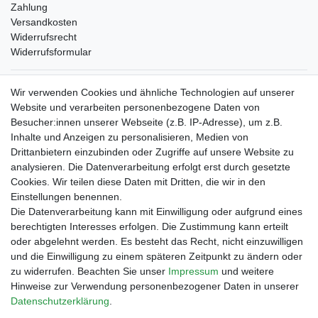
Zahlung
Versandkosten
Widerrufsrecht
Widerrufsformular
Verpackungslizenz
Wir verwenden Cookies und ähnliche Technologien auf unserer
bei der Landbell AG
Website und verarbeiten personenbezogene Daten von
Besucher:innen unserer Webseite (z.B. IP-Adresse), um z.B.
Zahlungsarten
Inhalte und Anzeigen zu personalisieren, Medien von
Vorabüberweisung
Drittanbietern einzubinden oder Zugriffe auf unsere Website zu
Rechnungskauf
analysieren. Die Datenverarbeitung erfolgt erst durch gesetzte
Zahlung bei Abholung
Cookies. Wir teilen diese Daten mit Dritten, die wir in den
PayPal (inkl. Kreditkarten)
Einstellungen benennen.
Die Datenverarbeitung kann mit Einwilligung oder aufgrund eines
berechtigten Interesses erfolgen. Die Zustimmung kann erteilt
oder abgelehnt werden. Es besteht das Recht, nicht einzuwilligen
und die Einwilligung zu einem späteren Zeitpunkt zu ändern oder
zu widerrufen. Beachten Sie unser
Impressum
und weitere
Hinweise zur Verwendung personenbezogener Daten in unserer
Daten­schutz­erklärung
.