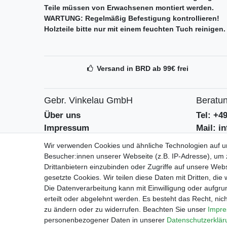
Teile müssen von Erwachsenen montiert werden.
WARTUNG: Regelmäßig Befestigung kontrollieren!
Holzteile bitte nur mit einem feuchten Tuch reinige
Versand in BRD ab 99€ frei
Gebr. Vinkelau GmbH
Beratun
Über uns
Tel: +4
Impressum
Mail: i
AGB
Kontak
Wir verwenden Cookies und ähnliche Technologien auf 
Datenschutzerklärung
Batteri
Besucher:innen unserer Webseite (z.B. IP-Adresse), um z
Drittanbietern einzubinden oder Zugriffe auf unsere Webs
gesetzte Cookies. Wir teilen diese Daten mit Dritten, die
Geschäf
Die Datenverarbeitung kann mit Einwilligung oder aufgru
Mo-Fr 9
erteilt oder abgelehnt werden. Es besteht das Recht, nich
zu ändern oder zu widerrufen. Beachten Sie unser
Impr
personenbezogener Daten in unserer
Daten­schutz­erklä