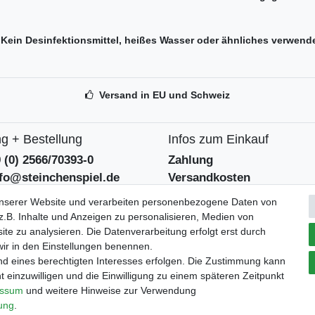
n. Kein Desinfektionsmittel, heißes Wasser oder ähnliches verwend
Versand in EU und Schweiz
g + Bestellung
Infos zum Einkauf
9 (0) 2566/70393-0
Zahlung
nfo@steinchenspiel.de
Versandkosten
tformular
Widerrufsrecht
unserer Website und verarbeiten personenbezogene Daten von
eentsorgungshinweise
Widerrufsformular
.B. Inhalte und Anzeigen zu personalisieren, Medien von
ite zu analysieren. Die Datenverarbeitung erfolgt erst durch
 wir in den Einstellungen benennen.
Verpackungslizenz
tszeiten
nd eines berechtigten Interesses erfolgen. Die Zustimmung kann
bei der Landbell AG
 - 12:30 und 14 - 18 Uhr
t einzuwilligen und die Einwilligung zu einem späteren Zeitpunkt
essum
und weitere Hinweise zur Verwendung
rung
.