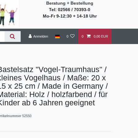
Beratung + Bestellung
Tel: 02566 / 70393-0
Mo-Fr 9-12:30 + 14-18 Uhr
Anmelden
0
0
0,00 EUR
Bastelsatz "Vogel-Traumhaus" /
kleines Vogelhaus / Maße: 20 x
15 x 25 cm / Made in Germany /
Material: Holz / holzfarbend / für
Kinder ab 6 Jahren geeignet
rtikelnummer
52550