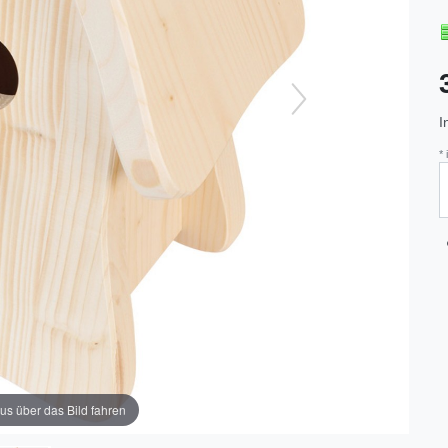
I
*
us über das Bild fahren