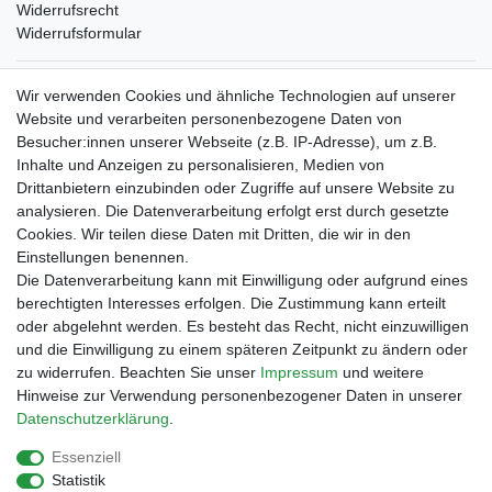
Widerrufsrecht
Widerrufsformular
Verpackungslizenz
Wir verwenden Cookies und ähnliche Technologien auf unserer
bei der Landbell AG
Website und verarbeiten personenbezogene Daten von
Besucher:innen unserer Webseite (z.B. IP-Adresse), um z.B.
Zahlungsarten
Inhalte und Anzeigen zu personalisieren, Medien von
Vorabüberweisung
Drittanbietern einzubinden oder Zugriffe auf unsere Website zu
Rechnungskauf
analysieren. Die Datenverarbeitung erfolgt erst durch gesetzte
Zahlung bei Abholung
Cookies. Wir teilen diese Daten mit Dritten, die wir in den
PayPal (inkl. Kreditkarten)
Einstellungen benennen.
Die Datenverarbeitung kann mit Einwilligung oder aufgrund eines
berechtigten Interesses erfolgen. Die Zustimmung kann erteilt
oder abgelehnt werden. Es besteht das Recht, nicht einzuwilligen
und die Einwilligung zu einem späteren Zeitpunkt zu ändern oder
zu widerrufen. Beachten Sie unser
Impressum
und weitere
Hinweise zur Verwendung personenbezogener Daten in unserer
Daten­schutz­erklärung
.
Essenziell
Impressum
Daten­schutz­erklärung
AGB
Statistik