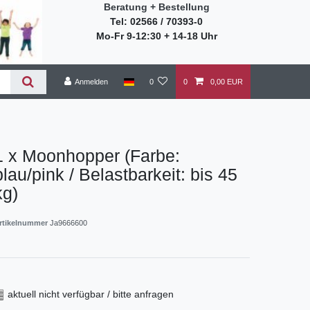
Beratung + Bestellung
Tel: 02566 / 70393-0
Mo-Fr 9-12:30 + 14-18 Uhr
Anmelden
0
0
0,00 EUR
1 x Moonhopper (Farbe:
blau/pink / Belastbarkeit: bis 45
kg)
rtikelnummer
Ja9666600
aktuell nicht verfügbar / bitte anfragen