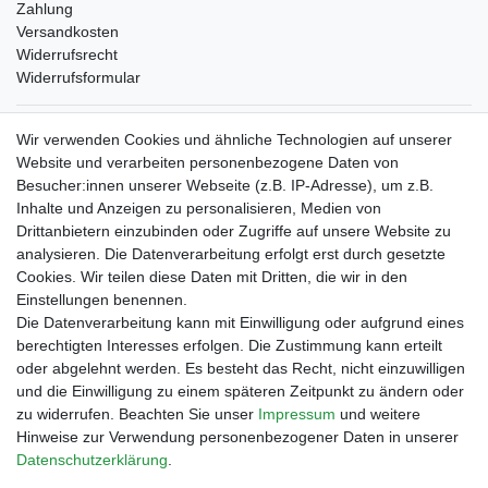
Zahlung
Versandkosten
Widerrufsrecht
Widerrufsformular
Verpackungslizenz
Wir verwenden Cookies und ähnliche Technologien auf unserer
bei der Landbell AG
Website und verarbeiten personenbezogene Daten von
Besucher:innen unserer Webseite (z.B. IP-Adresse), um z.B.
Zahlungsarten
Inhalte und Anzeigen zu personalisieren, Medien von
Vorabüberweisung
Drittanbietern einzubinden oder Zugriffe auf unsere Website zu
Rechnungskauf
analysieren. Die Datenverarbeitung erfolgt erst durch gesetzte
Zahlung bei Abholung
Cookies. Wir teilen diese Daten mit Dritten, die wir in den
PayPal (inkl. Kreditkarten)
Einstellungen benennen.
Die Datenverarbeitung kann mit Einwilligung oder aufgrund eines
berechtigten Interesses erfolgen. Die Zustimmung kann erteilt
oder abgelehnt werden. Es besteht das Recht, nicht einzuwilligen
und die Einwilligung zu einem späteren Zeitpunkt zu ändern oder
zu widerrufen. Beachten Sie unser
Impressum
und weitere
Hinweise zur Verwendung personenbezogener Daten in unserer
Daten­schutz­erklärung
.