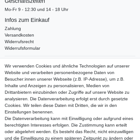
Geschäftszeiten
Mo-Fr 9 - 12:30 und 14 - 18 Uhr
Infos zum Einkauf
Zahlung
Versandkosten
Widerrufsrecht
Widerrufsformular
Verpackungslizenz
Wir verwenden Cookies und ähnliche Technologien auf unserer
bei der Landbell AG
Website und verarbeiten personenbezogene Daten von
Besucher:innen unserer Webseite (z.B. IP-Adresse), um z.B.
Zahlungsarten
Inhalte und Anzeigen zu personalisieren, Medien von
Vorabüberweisung
Drittanbietern einzubinden oder Zugriffe auf unsere Website zu
Rechnungskauf
analysieren. Die Datenverarbeitung erfolgt erst durch gesetzte
Zahlung bei Abholung
Cookies. Wir teilen diese Daten mit Dritten, die wir in den
PayPal (inkl. Kreditkarten)
Einstellungen benennen.
Die Datenverarbeitung kann mit Einwilligung oder aufgrund eines
berechtigten Interesses erfolgen. Die Zustimmung kann erteilt
oder abgelehnt werden. Es besteht das Recht, nicht einzuwilligen
und die Einwilligung zu einem späteren Zeitpunkt zu ändern oder