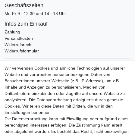
Geschäftszeiten
Mo-Fr 9 - 12:30 und 14 - 18 Uhr
Infos zum Einkauf
Zahlung
Versandkosten
Widerrufsrecht
Widerrufsformular
Verpackungslizenz
Wir verwenden Cookies und ähnliche Technologien auf unserer
bei der Landbell AG
Website und verarbeiten personenbezogene Daten von
Besucher:innen unserer Webseite (z.B. IP-Adresse), um z.B.
Zahlungsarten
Inhalte und Anzeigen zu personalisieren, Medien von
Vorabüberweisung
Drittanbietern einzubinden oder Zugriffe auf unsere Website zu
Rechnungskauf
analysieren. Die Datenverarbeitung erfolgt erst durch gesetzte
Zahlung bei Abholung
Cookies. Wir teilen diese Daten mit Dritten, die wir in den
PayPal (inkl. Kreditkarten)
Einstellungen benennen.
Die Datenverarbeitung kann mit Einwilligung oder aufgrund eines
berechtigten Interesses erfolgen. Die Zustimmung kann erteilt
oder abgelehnt werden. Es besteht das Recht, nicht einzuwilligen