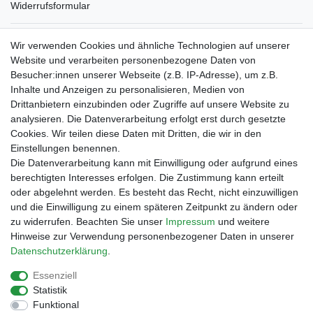
Widerrufsformular
Verpackungslizenz
Wir verwenden Cookies und ähnliche Technologien auf unserer
bei der Landbell AG
Website und verarbeiten personenbezogene Daten von
Besucher:innen unserer Webseite (z.B. IP-Adresse), um z.B.
Zahlungsarten
Inhalte und Anzeigen zu personalisieren, Medien von
Vorabüberweisung
Drittanbietern einzubinden oder Zugriffe auf unsere Website zu
Rechnungskauf
analysieren. Die Datenverarbeitung erfolgt erst durch gesetzte
Zahlung bei Abholung
Cookies. Wir teilen diese Daten mit Dritten, die wir in den
PayPal (inkl. Kreditkarten)
Einstellungen benennen.
Die Datenverarbeitung kann mit Einwilligung oder aufgrund eines
berechtigten Interesses erfolgen. Die Zustimmung kann erteilt
oder abgelehnt werden. Es besteht das Recht, nicht einzuwilligen
und die Einwilligung zu einem späteren Zeitpunkt zu ändern oder
zu widerrufen. Beachten Sie unser
Impressum
und weitere
Hinweise zur Verwendung personenbezogener Daten in unserer
Daten­schutz­erklärung
.
Essenziell
Impressum
Daten­schutz­erklärung
AGB
Statistik
Funktional