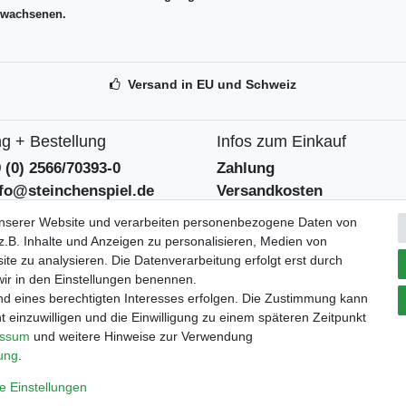
rwachsenen.
Versand in EU und Schweiz
g + Bestellung
Infos zum Einkauf
9 (0) 2566/70393-0
Zahlung
nfo@steinchenspiel.de
Versandkosten
tformular
Widerrufsrecht
unserer Website und verarbeiten personenbezogene Daten von
eentsorgungshinweise
Widerrufsformular
.B. Inhalte und Anzeigen zu personalisieren, Medien von
ite zu analysieren. Die Datenverarbeitung erfolgt erst durch
 wir in den Einstellungen benennen.
Verpackungslizenz
tszeiten
nd eines berechtigten Interesses erfolgen. Die Zustimmung kann
bei der Landbell AG
 - 12:30 und 14 - 18 Uhr
t einzuwilligen und die Einwilligung zu einem späteren Zeitpunkt
essum
und weitere Hinweise zur Verwendung
rung
.
e Einstellungen
ärung
AGB
Barrierefreiheitserklärung
Widerrufs­recht