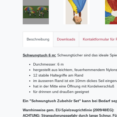
Beschreibung
Downloads
Kontaktformular für
Schwungtuch 6 m:
Schwungtücher sind das ideale Spiel
Durchmesser: 6 m
hergestellt aus leichtem, feuerhemmendem Nylons
12 stabile Haltegriffe am Rand
im äusseren Rand ist ein 10mm dickes Seil eingen
hat in der Mitte eine Öffnung mit Kordelverschluß
für drinnen und draußen geeignet
Ein "Schwungtuch Zubehör Set" kann bei Bedarf seper
Warnhinweise gem. EU-Spielzeugrichtlinie (2009/48/EG):
ACHTUNG: Strangulierungsgefahr durch lange Schnur. Für 