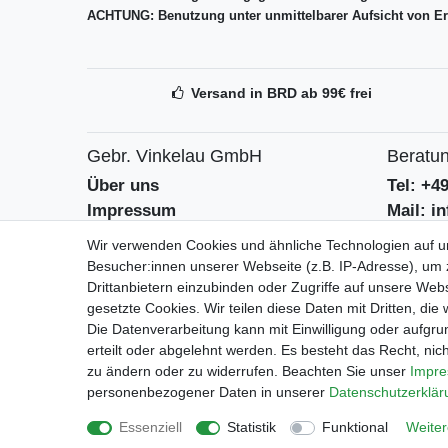
ACHTUNG: Benutzung unter unmittelbarer Aufsicht von E
Versand in BRD ab 99€ frei
Gebr. Vinkelau GmbH
Beratun
Über uns
Tel: +4
Impressum
Mail: i
AGB
Kontak
Wir verwenden Cookies und ähnliche Technologien auf 
Datenschutzerklärung
Batteri
Besucher:innen unserer Webseite (z.B. IP-Adresse), um z
Drittanbietern einzubinden oder Zugriffe auf unsere Webs
gesetzte Cookies. Wir teilen diese Daten mit Dritten, die
Geschäf
Die Datenverarbeitung kann mit Einwilligung oder aufgru
Mo-Fr 9
erteilt oder abgelehnt werden. Es besteht das Recht, nich
zu ändern oder zu widerrufen. Beachten Sie unser
Impr
personenbezogener Daten in unserer
Daten­schutz­erklä
Essenziell
Statistik
Funktional
Weiter
Impressum
Daten­schutz­erkl