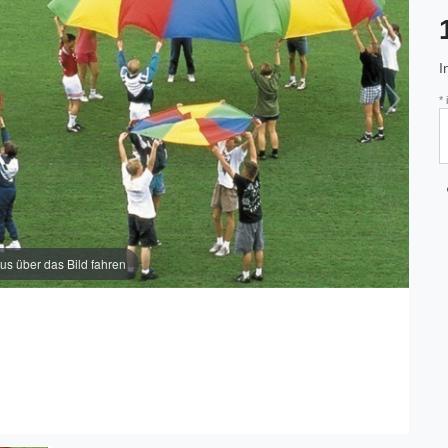
I
*
us über das Bild fahren