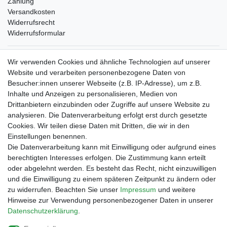
Zahlung
Versandkosten
Widerrufsrecht
Widerrufsformular
Verpackungslizenz
Wir verwenden Cookies und ähnliche Technologien auf unserer
bei der Landbell AG
Website und verarbeiten personenbezogene Daten von
Besucher:innen unserer Webseite (z.B. IP-Adresse), um z.B.
Zahlungsarten
Inhalte und Anzeigen zu personalisieren, Medien von
Vorabüberweisung
Drittanbietern einzubinden oder Zugriffe auf unsere Website zu
Rechnungskauf
analysieren. Die Datenverarbeitung erfolgt erst durch gesetzte
Zahlung bei Abholung
Cookies. Wir teilen diese Daten mit Dritten, die wir in den
PayPal (inkl. Kreditkarten)
Einstellungen benennen.
Die Datenverarbeitung kann mit Einwilligung oder aufgrund eines
berechtigten Interesses erfolgen. Die Zustimmung kann erteilt
oder abgelehnt werden. Es besteht das Recht, nicht einzuwilligen
und die Einwilligung zu einem späteren Zeitpunkt zu ändern oder
zu widerrufen. Beachten Sie unser
Impressum
und weitere
Hinweise zur Verwendung personenbezogener Daten in unserer
Daten­schutz­erklärung
.