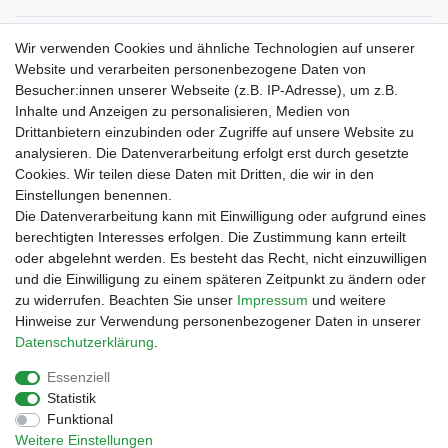
Verpackungslizenz
Wir verwenden Cookies und ähnliche Technologien auf unserer
bei der Landbell AG
Website und verarbeiten personenbezogene Daten von
Besucher:innen unserer Webseite (z.B. IP-Adresse), um z.B.
Zahlungsarten
Inhalte und Anzeigen zu personalisieren, Medien von
Vorabüberweisung
Drittanbietern einzubinden oder Zugriffe auf unsere Website zu
Rechnungskauf
analysieren. Die Datenverarbeitung erfolgt erst durch gesetzte
Zahlung bei Abholung
Cookies. Wir teilen diese Daten mit Dritten, die wir in den
PayPal (inkl. Kreditkarten)
Einstellungen benennen.
Die Datenverarbeitung kann mit Einwilligung oder aufgrund eines
berechtigten Interesses erfolgen. Die Zustimmung kann erteilt
oder abgelehnt werden. Es besteht das Recht, nicht einzuwilligen
und die Einwilligung zu einem späteren Zeitpunkt zu ändern oder
zu widerrufen. Beachten Sie unser
Impressum
und weitere
Hinweise zur Verwendung personenbezogener Daten in unserer
Daten­schutz­erklärung
.
Essenziell
Impressum
Daten­schutz­erklärung
AGB
Statistik
Funktional
Weitere Einstellungen
Barrierefreiheitserklärung
Widerrufs­recht