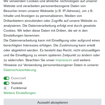
Wir verwenden Cookies und ähnliche Technologien auf unserer
bei der Landbell AG
Website und verarbeiten personenbezogene Daten von
Besucher:innen unserer Webseite (z.B. IP-Adresse), um z.B.
Zahlungsarten
Inhalte und Anzeigen zu personalisieren, Medien von
Vorabüberweisung
Drittanbietern einzubinden oder Zugriffe auf unsere Website zu
Rechnungskauf
analysieren. Die Datenverarbeitung erfolgt erst durch gesetzte
Zahlung bei Abholung
Cookies. Wir teilen diese Daten mit Dritten, die wir in den
PayPal (inkl. Kreditkarten)
Einstellungen benennen.
Die Datenverarbeitung kann mit Einwilligung oder aufgrund eines
berechtigten Interesses erfolgen. Die Zustimmung kann erteilt
oder abgelehnt werden. Es besteht das Recht, nicht einzuwilligen
und die Einwilligung zu einem späteren Zeitpunkt zu ändern oder
zu widerrufen. Beachten Sie unser
Impressum
und weitere
Hinweise zur Verwendung personenbezogener Daten in unserer
Daten­schutz­erklärung
.
Essenziell
Impressum
Daten­schutz­erklärung
AGB
Statistik
Funktional
Weitere Einstellungen
Barrierefreiheitserklärung
Widerrufs­recht
Auswahl akzeptieren