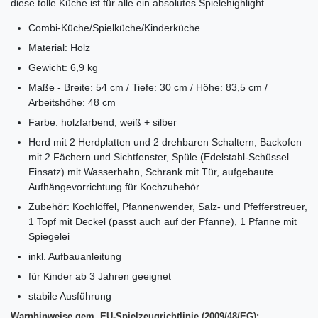
diese tolle Küche ist für alle ein absolutes Spielehighlight.
Combi-Küche/Spielküche/Kinderküche
Material: Holz
Gewicht: 6,9 kg
Maße - Breite: 54 cm / Tiefe: 30 cm / Höhe: 83,5 cm /
Arbeitshöhe: 48 cm
Farbe: holzfarbend, weiß + silber
Herd mit 2 Herdplatten und 2 drehbaren Schaltern, Backofen
mit 2 Fächern und Sichtfenster, Spüle (Edelstahl-Schüssel
Einsatz) mit Wasserhahn, Schrank mit Tür, aufgebaute
Aufhängevorrichtung für Kochzubehör
Zubehör: Kochlöffel, Pfannenwender, Salz- und Pfefferstreuer,
1 Topf mit Deckel (passt auch auf der Pfanne), 1 Pfanne mit
Spiegelei
inkl. Aufbauanleitung
für Kinder ab 3 Jahren geeignet
stabile Ausführung
Warnhinweise gem. EU-Spielzeugrichtlinie (2009/48/EG):