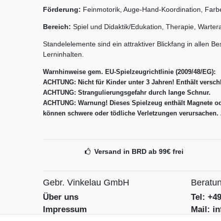
Förderung:
Feinmotorik, Auge-Hand-Koordination, Farbe
Bereich:
Spiel und Didaktik/Edukation, Therapie, Warte
Standelelemente sind ein attraktiver Blickfang in allen
Lerninhalten.
Warnhinweise gem. EU-Spielzeugrichtlinie (2009/48/EG):
ACHTUNG: Nicht für Kinder unter 3 Jahren! Enthält versch
ACHTUNG: Strangulierungsgefahr durch lange Schnur.
ACHTUNG: Warnung! Dieses Spielzeug enthält Magnete ode
können schwere oder tödliche Verletzungen verursachen. 
Versand in BRD ab 99€ frei
Gebr. Vinkelau GmbH
Beratun
Über uns
Tel: +4
Impressum
Mail: i