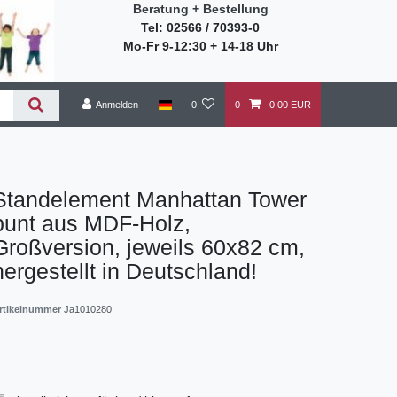
Beratung + Bestellung
Tel: 02566 / 70393-0
Mo-Fr 9-12:30 + 14-18 Uhr
Anmelden
0
0
0,00 EUR
Standelement Manhattan Tower
bunt aus MDF-Holz,
Großversion, jeweils 60x82 cm,
hergestellt in Deutschland!
rtikelnummer
Ja1010280