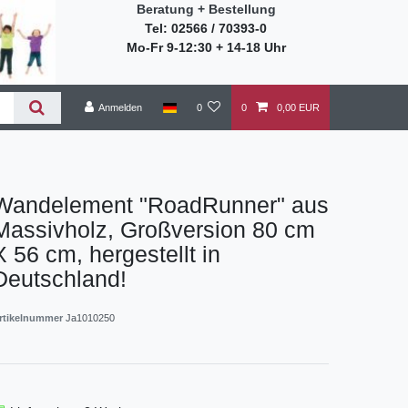
Beratung + Bestellung
Tel: 02566 / 70393-0
Mo-Fr 9-12:30 + 14-18 Uhr
Anmelden
0
0
0,00 EUR
Wandelement "RoadRunner" aus
Massivholz, Großversion 80 cm
X 56 cm, hergestellt in
Deutschland!
rtikelnummer
Ja1010250