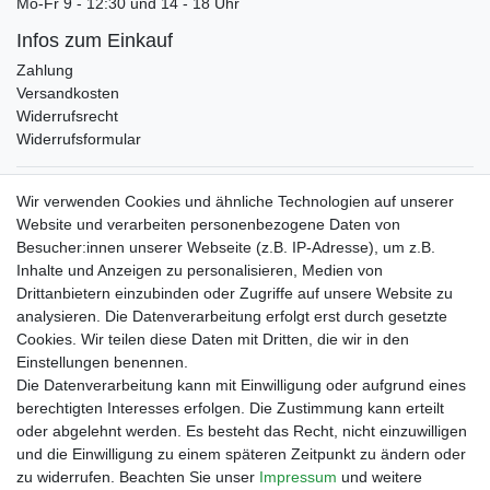
Mo-Fr 9 - 12:30 und 14 - 18 Uhr
Infos zum Einkauf
Zahlung
Versandkosten
Widerrufsrecht
Widerrufsformular
Verpackungslizenz
Wir verwenden Cookies und ähnliche Technologien auf unserer
bei der Landbell AG
Website und verarbeiten personenbezogene Daten von
Besucher:innen unserer Webseite (z.B. IP-Adresse), um z.B.
Zahlungsarten
Inhalte und Anzeigen zu personalisieren, Medien von
Vorabüberweisung
Drittanbietern einzubinden oder Zugriffe auf unsere Website zu
Rechnungskauf
analysieren. Die Datenverarbeitung erfolgt erst durch gesetzte
Zahlung bei Abholung
Cookies. Wir teilen diese Daten mit Dritten, die wir in den
PayPal (inkl. Kreditkarten)
Einstellungen benennen.
Die Datenverarbeitung kann mit Einwilligung oder aufgrund eines
berechtigten Interesses erfolgen. Die Zustimmung kann erteilt
oder abgelehnt werden. Es besteht das Recht, nicht einzuwilligen
und die Einwilligung zu einem späteren Zeitpunkt zu ändern oder
zu widerrufen. Beachten Sie unser
Impressum
und weitere