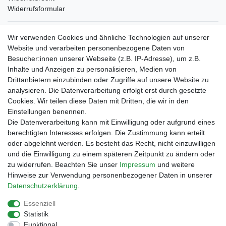
Widerrufsformular
Verpackungslizenz
Wir verwenden Cookies und ähnliche Technologien auf unserer
bei der Landbell AG
Website und verarbeiten personenbezogene Daten von
Besucher:innen unserer Webseite (z.B. IP-Adresse), um z.B.
Zahlungsarten
Inhalte und Anzeigen zu personalisieren, Medien von
Vorabüberweisung
Drittanbietern einzubinden oder Zugriffe auf unsere Website zu
Rechnungskauf
analysieren. Die Datenverarbeitung erfolgt erst durch gesetzte
Zahlung bei Abholung
Cookies. Wir teilen diese Daten mit Dritten, die wir in den
PayPal (inkl. Kreditkarten)
Einstellungen benennen.
Die Datenverarbeitung kann mit Einwilligung oder aufgrund eines
berechtigten Interesses erfolgen. Die Zustimmung kann erteilt
oder abgelehnt werden. Es besteht das Recht, nicht einzuwilligen
und die Einwilligung zu einem späteren Zeitpunkt zu ändern oder
zu widerrufen. Beachten Sie unser
Impressum
und weitere
Hinweise zur Verwendung personenbezogener Daten in unserer
Daten­schutz­erklärung
.
Essenziell
Impressum
Daten­schutz­erklärung
AGB
Statistik
Funktional