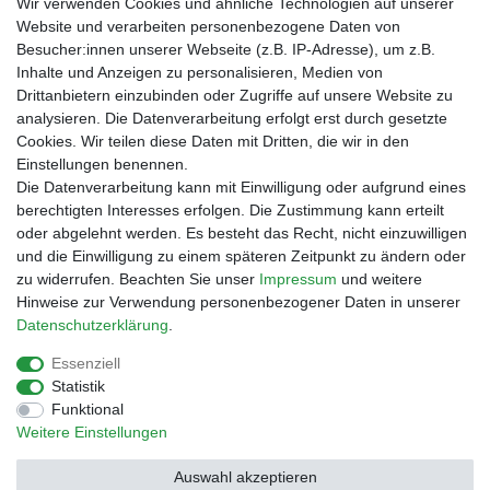
Wir verwenden Cookies und ähnliche Technologien auf unserer
bei der Landbell AG
Website und verarbeiten personenbezogene Daten von
Besucher:innen unserer Webseite (z.B. IP-Adresse), um z.B.
Zahlungsarten
Inhalte und Anzeigen zu personalisieren, Medien von
Vorabüberweisung
Drittanbietern einzubinden oder Zugriffe auf unsere Website zu
Rechnungskauf
analysieren. Die Datenverarbeitung erfolgt erst durch gesetzte
Zahlung bei Abholung
Cookies. Wir teilen diese Daten mit Dritten, die wir in den
PayPal (inkl. Kreditkarten)
Einstellungen benennen.
Die Datenverarbeitung kann mit Einwilligung oder aufgrund eines
berechtigten Interesses erfolgen. Die Zustimmung kann erteilt
oder abgelehnt werden. Es besteht das Recht, nicht einzuwilligen
und die Einwilligung zu einem späteren Zeitpunkt zu ändern oder
zu widerrufen. Beachten Sie unser
Impressum
und weitere
Hinweise zur Verwendung personenbezogener Daten in unserer
Daten­schutz­erklärung
.
Essenziell
Impressum
Daten­schutz­erklärung
AGB
Statistik
Funktional
Weitere Einstellungen
Barrierefreiheitserklärung
Widerrufs­recht
Auswahl akzeptieren