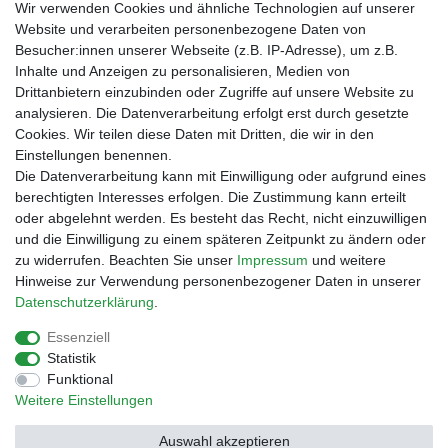
Wir verwenden Cookies und ähnliche Technologien auf unserer
bei der Landbell AG
Website und verarbeiten personenbezogene Daten von
Besucher:innen unserer Webseite (z.B. IP-Adresse), um z.B.
Zahlungsarten
Inhalte und Anzeigen zu personalisieren, Medien von
Vorabüberweisung
Drittanbietern einzubinden oder Zugriffe auf unsere Website zu
Rechnungskauf
analysieren. Die Datenverarbeitung erfolgt erst durch gesetzte
Zahlung bei Abholung
Cookies. Wir teilen diese Daten mit Dritten, die wir in den
PayPal (inkl. Kreditkarten)
Einstellungen benennen.
Die Datenverarbeitung kann mit Einwilligung oder aufgrund eines
berechtigten Interesses erfolgen. Die Zustimmung kann erteilt
oder abgelehnt werden. Es besteht das Recht, nicht einzuwilligen
und die Einwilligung zu einem späteren Zeitpunkt zu ändern oder
zu widerrufen. Beachten Sie unser
Impressum
und weitere
Hinweise zur Verwendung personenbezogener Daten in unserer
Daten­schutz­erklärung
.
Essenziell
Impressum
Daten­schutz­erklärung
AGB
Statistik
Funktional
Weitere Einstellungen
Barrierefreiheitserklärung
Widerrufs­recht
Auswahl akzeptieren