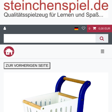
0
0,00 EUR
☰
ZUR VORHERIGEN SEITE