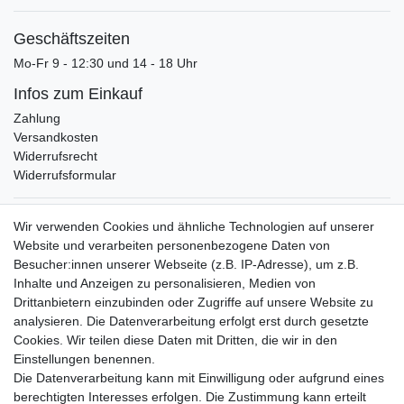
Geschäftszeiten
Mo-Fr 9 - 12:30 und 14 - 18 Uhr
Infos zum Einkauf
Zahlung
Versandkosten
Widerrufsrecht
Widerrufsformular
Verpackungslizenz
Wir verwenden Cookies und ähnliche Technologien auf unserer
bei der Landbell AG
Website und verarbeiten personenbezogene Daten von
Besucher:innen unserer Webseite (z.B. IP-Adresse), um z.B.
Zahlungsarten
Inhalte und Anzeigen zu personalisieren, Medien von
Vorabüberweisung
Drittanbietern einzubinden oder Zugriffe auf unsere Website zu
Rechnungskauf
analysieren. Die Datenverarbeitung erfolgt erst durch gesetzte
Zahlung bei Abholung
Cookies. Wir teilen diese Daten mit Dritten, die wir in den
PayPal (inkl. Kreditkarten)
Einstellungen benennen.
Die Datenverarbeitung kann mit Einwilligung oder aufgrund eines
berechtigten Interesses erfolgen. Die Zustimmung kann erteilt