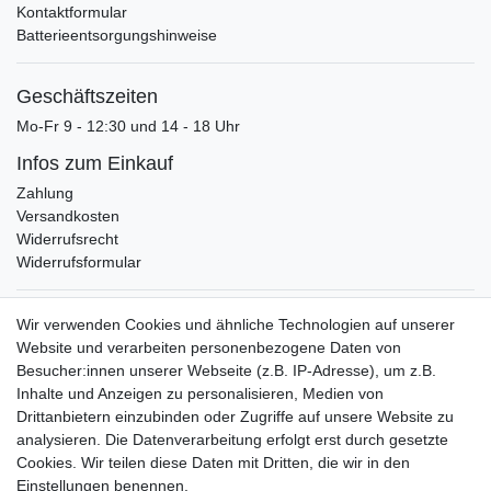
Kontaktformular
Batterieentsorgungshinweise
Geschäftszeiten
Mo-Fr 9 - 12:30 und 14 - 18 Uhr
Infos zum Einkauf
Zahlung
Versandkosten
Widerrufsrecht
Widerrufsformular
Verpackungslizenz
Wir verwenden Cookies und ähnliche Technologien auf unserer
bei der Landbell AG
Website und verarbeiten personenbezogene Daten von
Besucher:innen unserer Webseite (z.B. IP-Adresse), um z.B.
Zahlungsarten
Inhalte und Anzeigen zu personalisieren, Medien von
Vorabüberweisung
Drittanbietern einzubinden oder Zugriffe auf unsere Website zu
Rechnungskauf
analysieren. Die Datenverarbeitung erfolgt erst durch gesetzte
Zahlung bei Abholung
Cookies. Wir teilen diese Daten mit Dritten, die wir in den
PayPal (inkl. Kreditkarten)
Einstellungen benennen.