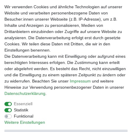
Verpackungslizenz
Wir verwenden Cookies und ähnliche Technologien auf unserer
bei der Landbell AG
Website und verarbeiten personenbezogene Daten von
Besucher:innen unserer Webseite (z.B. IP-Adresse), um z.B.
Zahlungsarten
Inhalte und Anzeigen zu personalisieren, Medien von
Vorabüberweisung
Drittanbietern einzubinden oder Zugriffe auf unsere Website zu
Rechnungskauf
analysieren. Die Datenverarbeitung erfolgt erst durch gesetzte
Zahlung bei Abholung
Cookies. Wir teilen diese Daten mit Dritten, die wir in den
PayPal (inkl. Kreditkarten)
Einstellungen benennen.
Die Datenverarbeitung kann mit Einwilligung oder aufgrund eines
berechtigten Interesses erfolgen. Die Zustimmung kann erteilt
oder abgelehnt werden. Es besteht das Recht, nicht einzuwilligen
und die Einwilligung zu einem späteren Zeitpunkt zu ändern oder
zu widerrufen. Beachten Sie unser
Impressum
und weitere
Hinweise zur Verwendung personenbezogener Daten in unserer
Daten­schutz­erklärung
.
Essenziell
Impressum
Daten­schutz­erklärung
AGB
Statistik
Funktional
Weitere Einstellungen
Barrierefreiheitserklärung
Widerrufs­recht