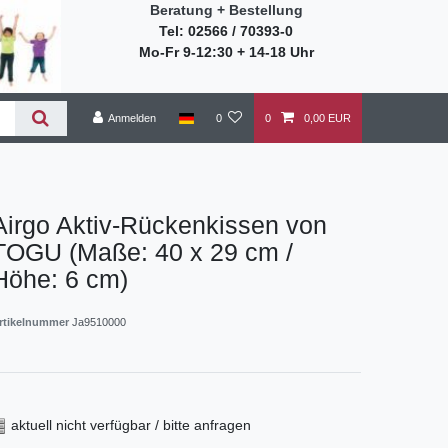
Beratung + Bestellung
Tel: 02566 / 70393-0
Mo-Fr 9-12:30 + 14-18 Uhr
Anmelden
0
0
0,00 EUR
Airgo Aktiv-Rückenkissen von
TOGU (Maße: 40 x 29 cm /
Höhe: 6 cm)
rtikelnummer
Ja9510000
aktuell nicht verfügbar / bitte anfragen