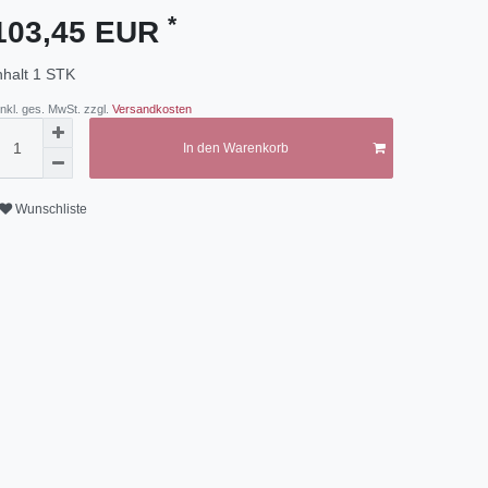
*
103,45 EUR
nhalt
1
STK
 inkl. ges. MwSt. zzgl.
Versandkosten
In den Warenkorb
Wunschliste