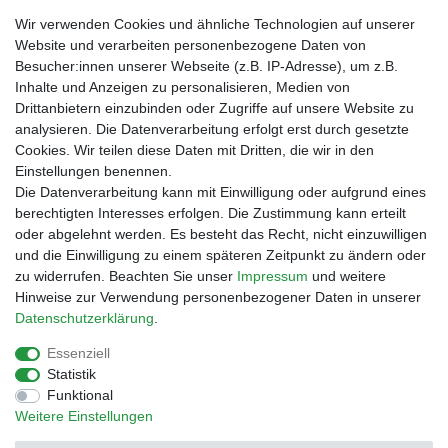
Verpackungslizenz
Wir verwenden Cookies und ähnliche Technologien auf unserer
bei der Landbell AG
Website und verarbeiten personenbezogene Daten von
Besucher:innen unserer Webseite (z.B. IP-Adresse), um z.B.
Zahlungsarten
Inhalte und Anzeigen zu personalisieren, Medien von
Vorabüberweisung
Drittanbietern einzubinden oder Zugriffe auf unsere Website zu
Rechnungskauf
analysieren. Die Datenverarbeitung erfolgt erst durch gesetzte
Zahlung bei Abholung
Cookies. Wir teilen diese Daten mit Dritten, die wir in den
PayPal (inkl. Kreditkarten)
Einstellungen benennen.
Die Datenverarbeitung kann mit Einwilligung oder aufgrund eines
berechtigten Interesses erfolgen. Die Zustimmung kann erteilt
oder abgelehnt werden. Es besteht das Recht, nicht einzuwilligen
und die Einwilligung zu einem späteren Zeitpunkt zu ändern oder
zu widerrufen. Beachten Sie unser
Impressum
und weitere
Hinweise zur Verwendung personenbezogener Daten in unserer
Daten­schutz­erklärung
.
Essenziell
Impressum
Daten­schutz­erklärung
AGB
Statistik
Funktional
Weitere Einstellungen
Barrierefreiheitserklärung
Widerrufs­recht