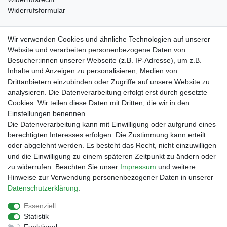
Widerrufsformular
Verpackungslizenz
Wir verwenden Cookies und ähnliche Technologien auf unserer
bei der Landbell AG
Website und verarbeiten personenbezogene Daten von
Besucher:innen unserer Webseite (z.B. IP-Adresse), um z.B.
Zahlungsarten
Inhalte und Anzeigen zu personalisieren, Medien von
Vorabüberweisung
Drittanbietern einzubinden oder Zugriffe auf unsere Website zu
Rechnungskauf
analysieren. Die Datenverarbeitung erfolgt erst durch gesetzte
Zahlung bei Abholung
Cookies. Wir teilen diese Daten mit Dritten, die wir in den
PayPal (inkl. Kreditkarten)
Einstellungen benennen.
Die Datenverarbeitung kann mit Einwilligung oder aufgrund eines
berechtigten Interesses erfolgen. Die Zustimmung kann erteilt
oder abgelehnt werden. Es besteht das Recht, nicht einzuwilligen
und die Einwilligung zu einem späteren Zeitpunkt zu ändern oder
zu widerrufen. Beachten Sie unser
Impressum
und weitere
Hinweise zur Verwendung personenbezogener Daten in unserer
Daten­schutz­erklärung
.
Essenziell
Impressum
Daten­schutz­erklärung
AGB
Statistik