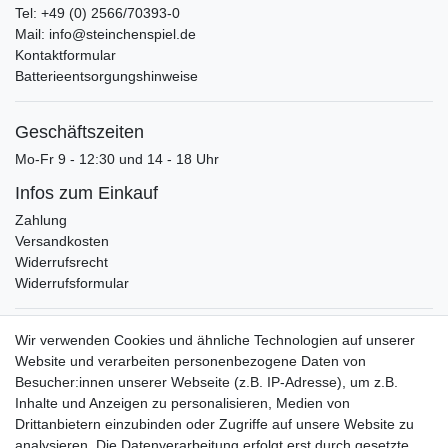
Tel: +49 (0) 2566/70393-0
Mail: info@steinchenspiel.de
Kontaktformular
Batterieentsorgungshinweise
Geschäftszeiten
Mo-Fr 9 - 12:30 und 14 - 18 Uhr
Infos zum Einkauf
Zahlung
Versandkosten
Widerrufsrecht
Widerrufsformular
Verpackungslizenz
Wir verwenden Cookies und ähnliche Technologien auf unserer
bei der Landbell AG
Website und verarbeiten personenbezogene Daten von
Besucher:innen unserer Webseite (z.B. IP-Adresse), um z.B.
Zahlungsarten
Inhalte und Anzeigen zu personalisieren, Medien von
Vorabüberweisung
Drittanbietern einzubinden oder Zugriffe auf unsere Website zu
Rechnungskauf
analysieren. Die Datenverarbeitung erfolgt erst durch gesetzte