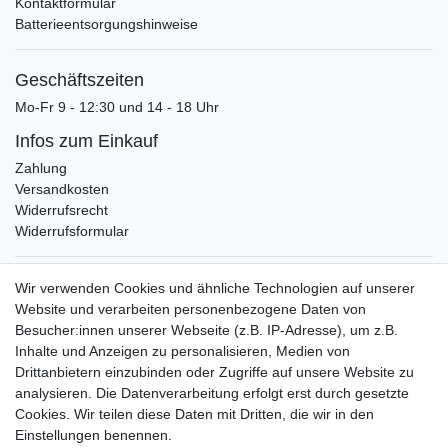
Kontaktformular
Batterieentsorgungshinweise
Geschäftszeiten
Mo-Fr 9 - 12:30 und 14 - 18 Uhr
Infos zum Einkauf
Zahlung
Versandkosten
Widerrufsrecht
Widerrufsformular
Verpackungslizenz
Wir verwenden Cookies und ähnliche Technologien auf unserer
bei der Landbell AG
Website und verarbeiten personenbezogene Daten von
Besucher:innen unserer Webseite (z.B. IP-Adresse), um z.B.
Zahlungsarten
Inhalte und Anzeigen zu personalisieren, Medien von
Vorabüberweisung
Drittanbietern einzubinden oder Zugriffe auf unsere Website zu
Rechnungskauf
analysieren. Die Datenverarbeitung erfolgt erst durch gesetzte
Zahlung bei Abholung
Cookies. Wir teilen diese Daten mit Dritten, die wir in den
PayPal (inkl. Kreditkarten)
Einstellungen benennen.