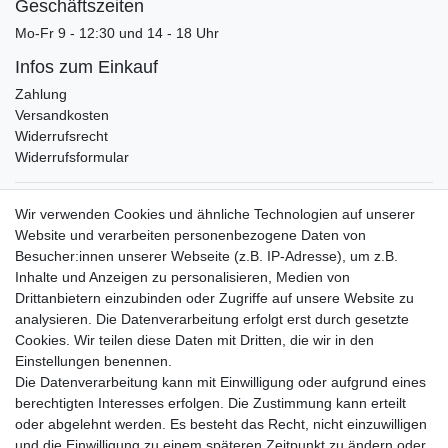
Geschäftszeiten
Mo-Fr 9 - 12:30 und 14 - 18 Uhr
Infos zum Einkauf
Zahlung
Versandkosten
Widerrufsrecht
Widerrufsformular
Verpackungslizenz
Wir verwenden Cookies und ähnliche Technologien auf unserer
bei der Landbell AG
Website und verarbeiten personenbezogene Daten von
Besucher:innen unserer Webseite (z.B. IP-Adresse), um z.B.
Zahlungsarten
Inhalte und Anzeigen zu personalisieren, Medien von
Vorabüberweisung
Drittanbietern einzubinden oder Zugriffe auf unsere Website zu
Rechnungskauf
analysieren. Die Datenverarbeitung erfolgt erst durch gesetzte
Zahlung bei Abholung
Cookies. Wir teilen diese Daten mit Dritten, die wir in den
PayPal (inkl. Kreditkarten)
Einstellungen benennen.
Die Datenverarbeitung kann mit Einwilligung oder aufgrund eines
berechtigten Interesses erfolgen. Die Zustimmung kann erteilt
oder abgelehnt werden. Es besteht das Recht, nicht einzuwilligen
und die Einwilligung zu einem späteren Zeitpunkt zu ändern oder