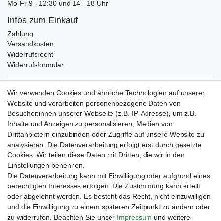
Mo-Fr 9 - 12:30 und 14 - 18 Uhr
Infos zum Einkauf
Zahlung
Versandkosten
Widerrufsrecht
Widerrufsformular
Verpackungslizenz
Wir verwenden Cookies und ähnliche Technologien auf unserer
bei der Landbell AG
Website und verarbeiten personenbezogene Daten von
Besucher:innen unserer Webseite (z.B. IP-Adresse), um z.B.
Zahlungsarten
Inhalte und Anzeigen zu personalisieren, Medien von
Vorabüberweisung
Drittanbietern einzubinden oder Zugriffe auf unsere Website zu
Rechnungskauf
analysieren. Die Datenverarbeitung erfolgt erst durch gesetzte
Zahlung bei Abholung
Cookies. Wir teilen diese Daten mit Dritten, die wir in den
PayPal (inkl. Kreditkarten)
Einstellungen benennen.
Die Datenverarbeitung kann mit Einwilligung oder aufgrund eines
berechtigten Interesses erfolgen. Die Zustimmung kann erteilt
oder abgelehnt werden. Es besteht das Recht, nicht einzuwilligen
und die Einwilligung zu einem späteren Zeitpunkt zu ändern oder
zu widerrufen. Beachten Sie unser
Impressum
und weitere