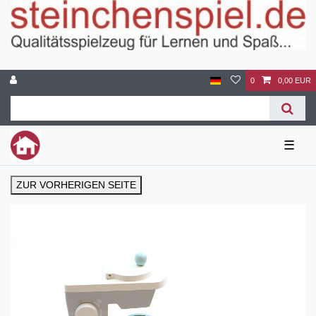
0
0,00 EUR
☰
ZUR VORHERIGEN SEITE