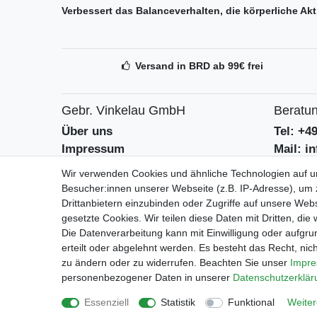
Verbessert das Balanceverhalten, die körperliche Ak
Versand in BRD ab 99€ frei
Gebr. Vinkelau GmbH
Beratun
Über uns
Tel: +4
Impressum
Mail: i
AGB
Kontak
Wir verwenden Cookies und ähnliche Technologien auf 
Datenschutzerklärung
Batteri
Besucher:innen unserer Webseite (z.B. IP-Adresse), um z
Drittanbietern einzubinden oder Zugriffe auf unsere Webs
gesetzte Cookies. Wir teilen diese Daten mit Dritten, die
Geschäf
Die Datenverarbeitung kann mit Einwilligung oder aufgru
Mo-Fr 9
erteilt oder abgelehnt werden. Es besteht das Recht, nich
zu ändern oder zu widerrufen. Beachten Sie unser
Impr
personenbezogener Daten in unserer
Daten­schutz­erklä
Essenziell
Statistik
Funktional
Weiter
Impressum
Daten­schutz­erkl