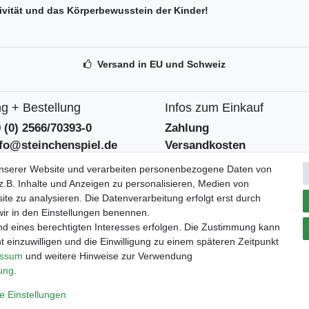
tivität und das Körperbewusstein der Kinder!
Versand in EU und Schweiz
g + Bestellung
Infos zum Einkauf
9 (0) 2566/70393-0
Zahlung
nfo@steinchenspiel.de
Versandkosten
tformular
Widerrufsrecht
unserer Website und verarbeiten personenbezogene Daten von
eentsorgungshinweise
Widerrufsformular
.B. Inhalte und Anzeigen zu personalisieren, Medien von
ite zu analysieren. Die Datenverarbeitung erfolgt erst durch
 wir in den Einstellungen benennen.
Verpackungslizenz
tszeiten
nd eines berechtigten Interesses erfolgen. Die Zustimmung kann
bei der Landbell AG
 - 12:30 und 14 - 18 Uhr
t einzuwilligen und die Einwilligung zu einem späteren Zeitpunkt
essum
und weitere Hinweise zur Verwendung
rung
.
e Einstellungen
ärung
AGB
Barrierefreiheitserklärung
Widerrufs­recht