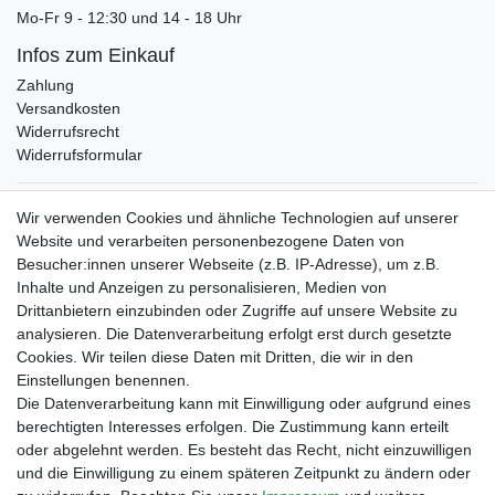
Mo-Fr 9 - 12:30 und 14 - 18 Uhr
Infos zum Einkauf
Zahlung
Versandkosten
Widerrufsrecht
Widerrufsformular
Verpackungslizenz
Wir verwenden Cookies und ähnliche Technologien auf unserer
bei der Landbell AG
Website und verarbeiten personenbezogene Daten von
Besucher:innen unserer Webseite (z.B. IP-Adresse), um z.B.
Zahlungsarten
Inhalte und Anzeigen zu personalisieren, Medien von
Vorabüberweisung
Drittanbietern einzubinden oder Zugriffe auf unsere Website zu
Rechnungskauf
analysieren. Die Datenverarbeitung erfolgt erst durch gesetzte
Zahlung bei Abholung
Cookies. Wir teilen diese Daten mit Dritten, die wir in den
PayPal (inkl. Kreditkarten)
Einstellungen benennen.
Die Datenverarbeitung kann mit Einwilligung oder aufgrund eines
berechtigten Interesses erfolgen. Die Zustimmung kann erteilt
oder abgelehnt werden. Es besteht das Recht, nicht einzuwilligen
und die Einwilligung zu einem späteren Zeitpunkt zu ändern oder